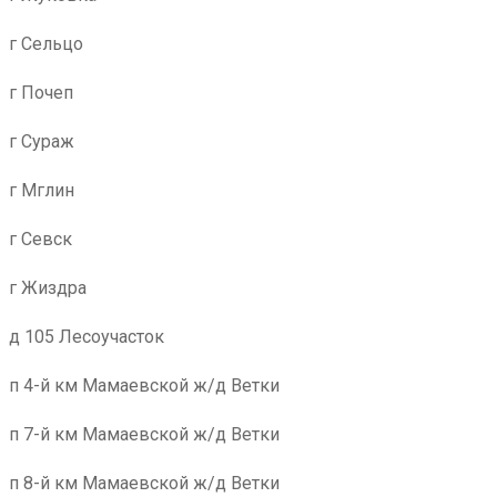
г Сельцо
г Почеп
г Сураж
г Мглин
г Севск
г Жиздра
д 105 Лесоучасток
п 4-й км Мамаевской ж/д Ветки
п 7-й км Мамаевской ж/д Ветки
п 8-й км Мамаевской ж/д Ветки