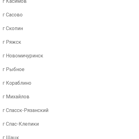
г Касимов
г Сасово
г Скопин
г Ряжск
г Новомичуринск
г Рыбное
г Кораблино
г Михайлов
г Спасск-Рязанский
г Спас-Клепики
г Шацк