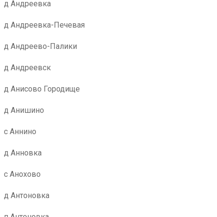
д Андреевка
д Андреевка-Печевая
д Андреево-Палики
д Андреевск
д Анисово Городище
д Анишино
с Аннино
д Анновка
с Анохово
д Антоновка
п Антоновка