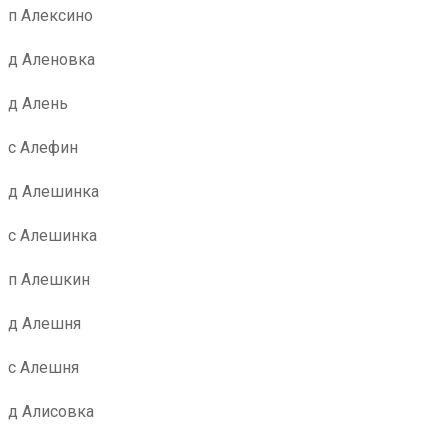
п Алексино
д Аленовка
д Алень
с Алефин
д Алешинка
с Алешинка
п Алешкин
д Алешня
с Алешня
д Алисовка