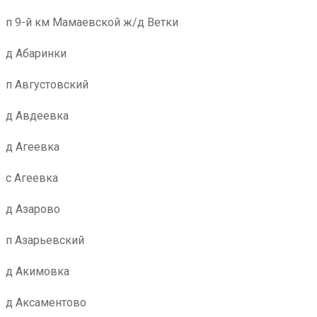
п 9-й км Мамаевской ж/д Ветки
д Абаринки
п Августовский
д Авдеевка
д Агеевка
с Агеевка
д Азарово
п Азарьевский
д Акимовка
д Аксаментово