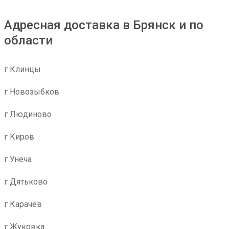
Адресная доставка в Брянск и по
области
г Клинцы
г Новозыбков
г Людиново
г Киров
г Унеча
г Дятьково
г Карачев
г Жуковка