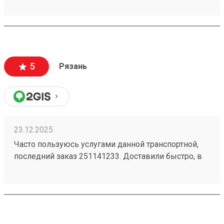
был очень удивлён как быстро он приехал
операторы помогли во всем отвечают сразу не
нужно ждать по пол дня ответа теперь буду
пользоваться этой компанией спасибо за быструю
доставку приехал в терминал без ожидания и всего
5
Рязань
забрал свой груз и поехал все быстро и хорошо
всем советую пользоваться этой компанией
23.12.2025
Часто пользуюсь услугами данной транспортной,
последний заказ 251141233. Доставили быстро, в
хорошем состоянии. Оператор ответил быстро и
исчерпывающе на все возникшие вопросы.
Рекомендую!