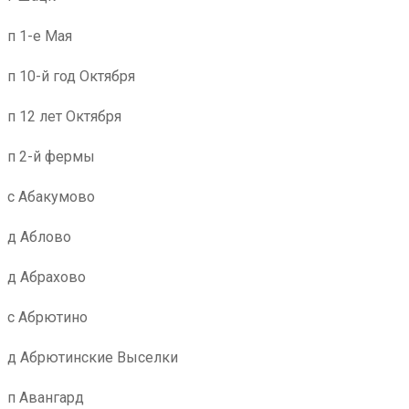
п 1-е Мая
п 10-й год Октября
п 12 лет Октября
п 2-й фермы
с Абакумово
д Аблово
д Абрахово
с Абрютино
д Абрютинские Выселки
п Авангард