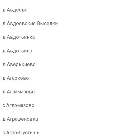
д Авдеево
д Авдеевские Выселки
д Авдотьинка
д Авдотьино
д Аверькиево
д Агарково
д Агламазово
с Агломазово
д Аграфеновка
с Агро-Пустынь