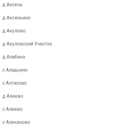
д Аксень
д Аксиньино
д Акулово
д Акуловский Участок
д Алабино
с Аладьино
с Алгасово
д Алеево
с Алеево
с Алеканово