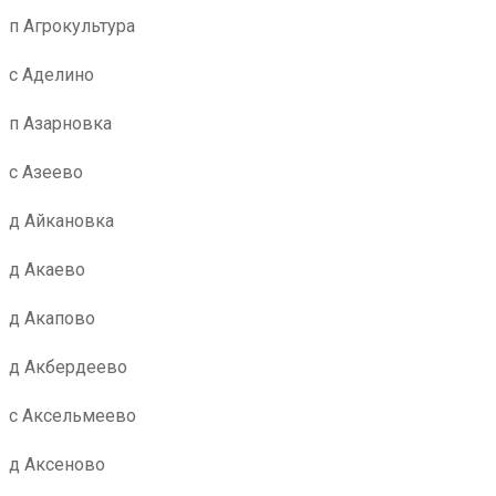
п Агрокультура
с Аделино
п Азарновка
с Азеево
д Айкановка
д Акаево
д Акапово
д Акбердеево
с Аксельмеево
д Аксеново