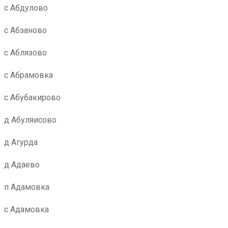
с Абдулово
с Абзаново
с Аблязово
с Абрамовка
с Абубакирово
д Абуляисово
д Агурда
д Адаево
п Адамовка
с Адамовка