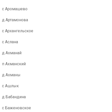
с Аромашево
д Артамонова
с Архангельское
с Аслана
д Ахманай
п Ахманский
д Ахманы
с Ашлык
д Бабандина
с Баженовское