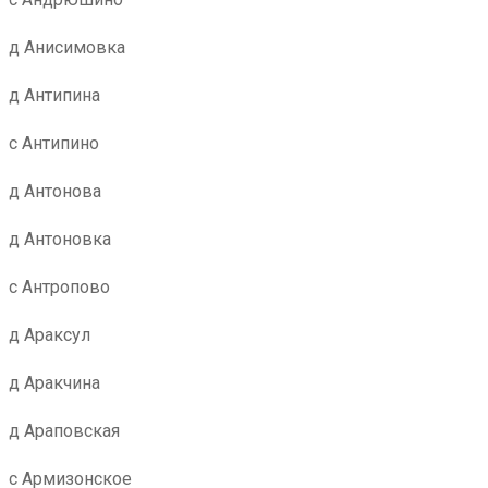
д Анисимовка
д Антипина
с Антипино
д Антонова
д Антоновка
с Антропово
д Араксул
д Аракчина
д Араповская
с Армизонское