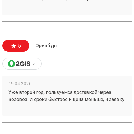
четко, без задержек отправляют. Стоимость
оптимальная. Удобные места для сдачи и забора
груза и время работы. Рекомендую Заказ
260401984
5
Оренбург
19.04.2026
Уже второй год, пользуемся доставкой через
Возовоз. И сроки быстрее и цена меньше, и заявку
можно корректировать. Лично мне всё очень
нравится и всё удобно! один из моих заказов
№260273617. И девочки на звонки отвечают в
любое время!