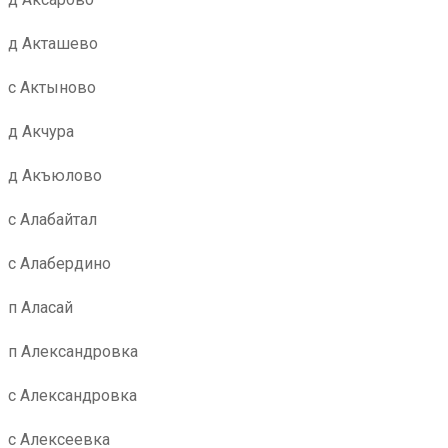
д Акташево
с Актыново
д Акчура
д Акъюлово
с Алабайтал
с Алабердино
п Аласай
п Александровка
с Александровка
с Алексеевка