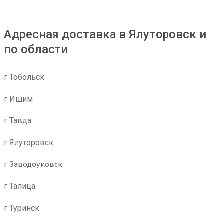
Адресная доставка в Ялуторовск и
по области
г Тобольск
г Ишим
г Тавда
г Ялуторовск
г Заводоуковск
г Талица
г Туринск