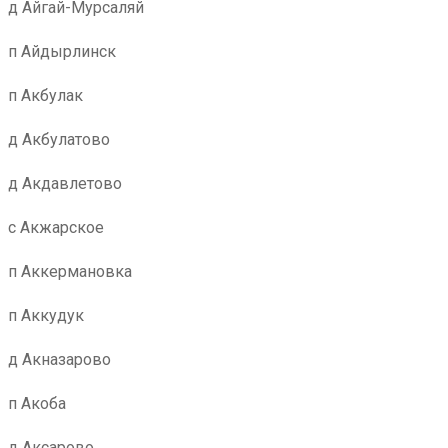
д Айгай-Мурсаляй
п Айдырлинск
п Акбулак
д Акбулатово
д Акдавлетово
с Акжарское
п Аккермановка
п Аккудук
д Акназарово
п Акоба
д Аксарово