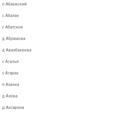
п Абаевский
с Абалак
с Абатское
д Абрамова
д Авазбакеева
с Агалья
с Агарак
п Азанка
д Азёва
д Аксарина