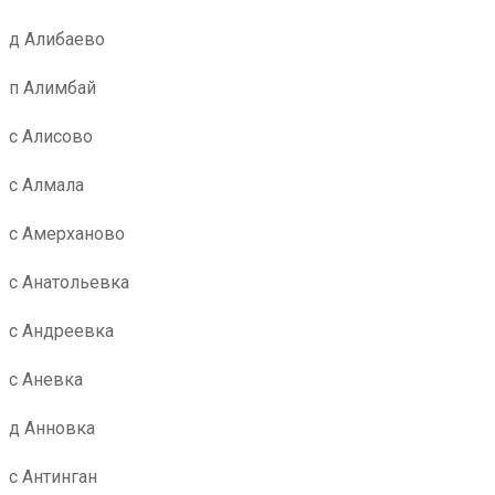
д Алибаево
п Алимбай
с Алисово
с Алмала
с Амерханово
с Анатольевка
с Андреевка
с Аневка
д Анновка
с Антинган