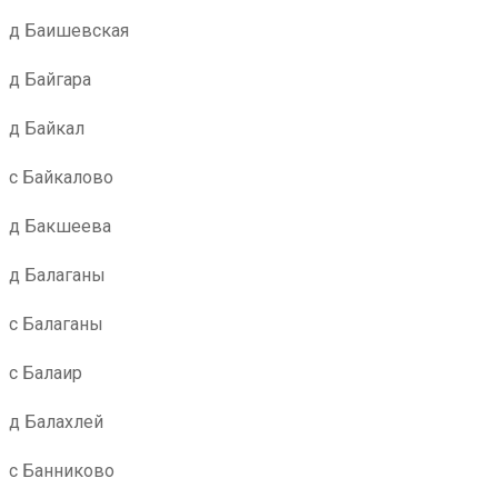
д Баишевская
д Байгара
д Байкал
с Байкалово
д Бакшеева
д Балаганы
с Балаганы
с Балаир
д Балахлей
с Банниково