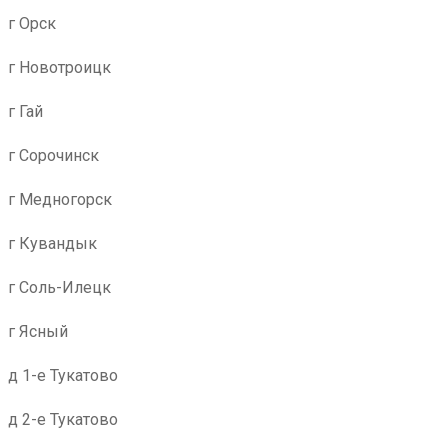
г Орск
г Новотроицк
г Гай
г Сорочинск
г Медногорск
г Кувандык
г Соль-Илецк
г Ясный
д 1-е Тукатово
д 2-е Тукатово