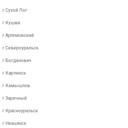
г Сухой Лог
г Кушва
г Артемовский
г Североуральск
г Богданович
г Карпинск
г Камышлов
г Заречный
г Красноуральск
г Невьянск