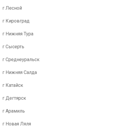
г Лесной
г Кировград
г Нижняя Тура
г Сысерть
г Среднеуральск
г Нижняя Салда
г Катайск
г Дегтярск
г Арамиль
г Новая Ляля