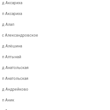
д Аксариха
п Аксариха
д Алап
с Александровское
д Алёшина
п Алтынай
д Анатольская
п Анатольская
д Андрейково
п Аник