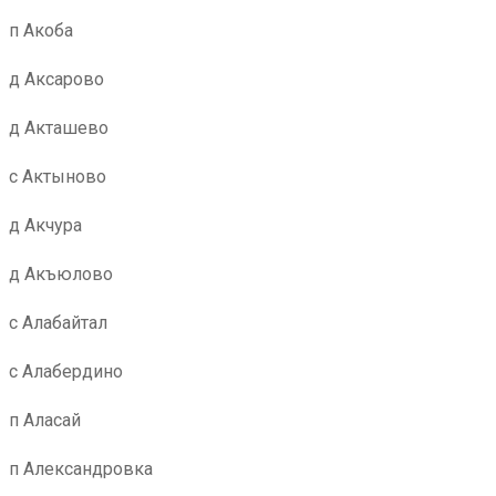
п Акоба
д Аксарово
д Акташево
с Актыново
д Акчура
д Акъюлово
с Алабайтал
с Алабердино
п Аласай
п Александровка