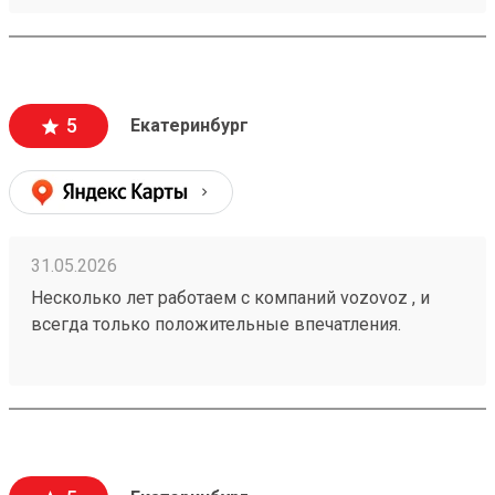
удобное приложение и чат бот в telegram , где
можно посмотреть всю интересующую
информацию , а также вежливый и отзывчивый
персонал. Груз всегда доставляется в целости и
сохранности , и сотрудники аккуратны при загрузке
5
Екатеринбург
, выгрузке 🙌🏻 Заказ 260502771
31.05.2026
Несколько лет работаем с компаний vozovoz , и
всегда только положительные впечатления.
Особенно хотелось бы отметить скорость доставки,
удобное приложение и чат бот в telegram , где
можно посмотреть всю интересующую
информацию , а также вежливый и отзывчивый
персонал. Груз всегда доставляется в целости и
сохранности , и сотрудники аккуратны при загрузке