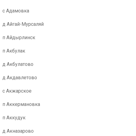
с Адамовка
д Айгай-Мурсаляй
п Айдырлинск
п Акбулак
д Акбулатово
д Акдавлетово
с Акжарское
п Аккермановка
п Аккудук
д Акназарово