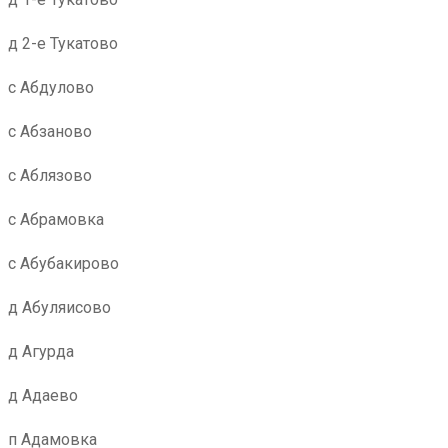
д 2-е Тукатово
с Абдулово
с Абзаново
с Аблязово
с Абрамовка
с Абубакирово
д Абуляисово
д Агурда
д Адаево
п Адамовка