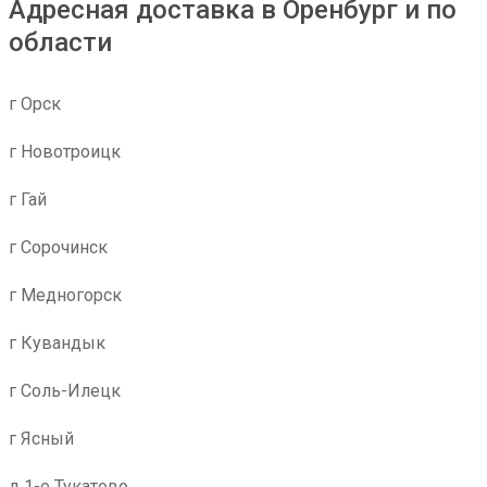
Адресная доставка в Оренбург и по
области
г Орск
г Новотроицк
г Гай
г Сорочинск
г Медногорск
г Кувандык
г Соль-Илецк
г Ясный
д 1-е Тукатово