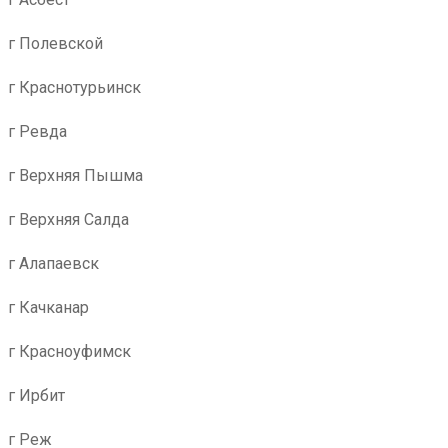
г Полевской
г Краснотурьинск
г Ревда
г Верхняя Пышма
г Верхняя Салда
г Алапаевск
г Качканар
г Красноуфимск
г Ирбит
г Реж