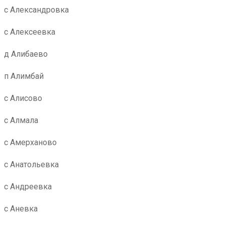
с Александровка
с Алексеевка
д Алибаево
п Алимбай
с Алисово
с Алмала
с Амерханово
с Анатольевка
с Андреевка
с Аневка