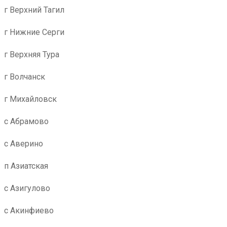
г Верхний Тагил
г Нижние Серги
г Верхняя Тура
г Волчанск
г Михайловск
с Абрамово
с Аверино
п Азиатская
с Азигулово
с Акинфиево