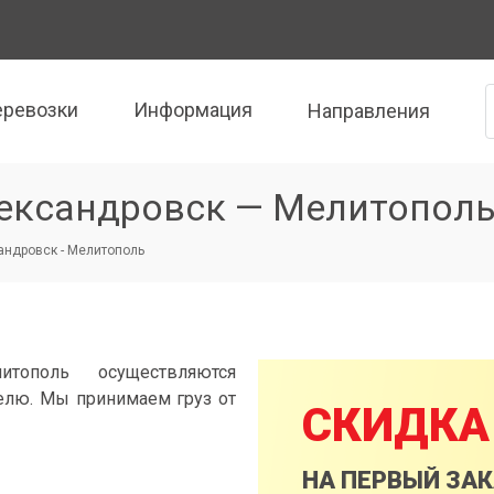
еревозки
Информация
Направления
ександровск — Мелитопол
ндровск - Мелитополь
итополь осуществляются
елю. Мы принимаем груз от
СКИДКА
НА ПЕРВЫЙ ЗА