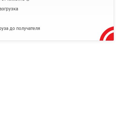
азгрузка
руза до получателя