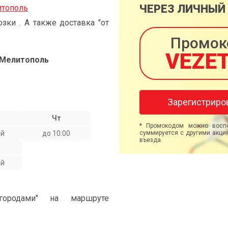
ЧЕРЕЗ ЛИЧНЫЙ
итополь
ки . А также доставка "от
Промок
VEZE
 Мелитополь
Зарегистриро
Чт
* Промокодом можно воспо
ой
до 10:00
суммируется с другими акция
въезда.
ой
ородами" на маршруте