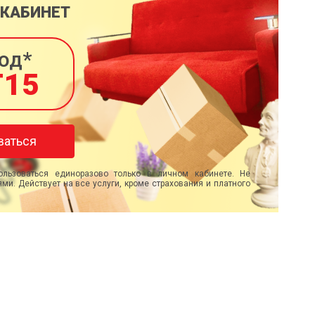
 КАБИНЕТ
од*
T15
ваться
льзоваться единоразово только в личном кабинете. Не
ми. Действует на все услуги, кроме страхования и платного