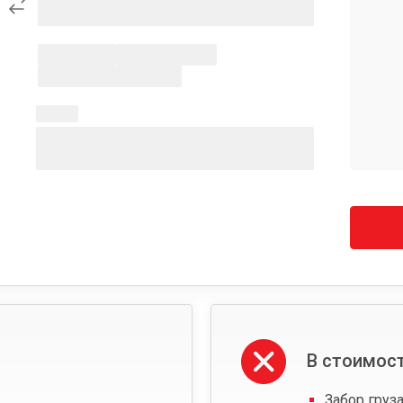
В стоимост
Забор груза