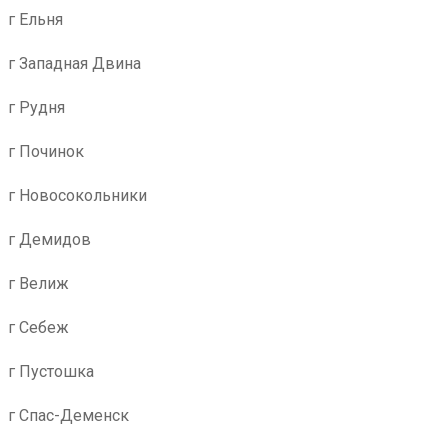
г Ельня
г Западная Двина
г Рудня
г Починок
г Новосокольники
г Демидов
г Велиж
г Себеж
г Пустошка
г Спас-Деменск