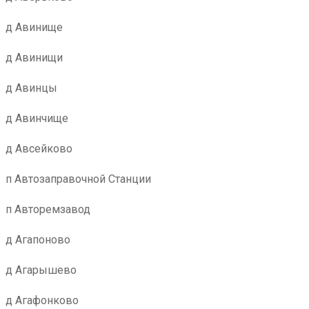
д Авинище
д Авинищи
д Авинцы
д Авинчище
д Авсейково
п Автозаправочной Станции
п Авторемзавод
д Агапоново
д Агарышево
д Агафонково