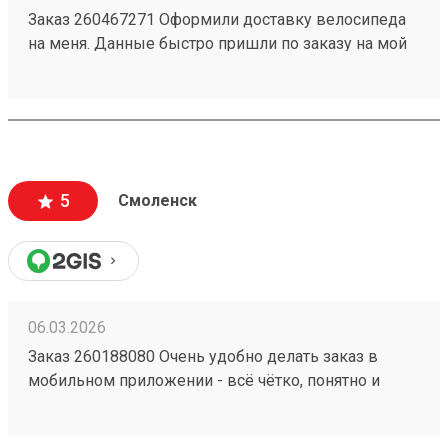
Заказ 260467271 Оформили доставку велосипеда
на меня. Данные быстро пришли по заказу на мой
номер. Перешел, сайт очень приятный,
информации много, как формируется стоимость
доставки и из чего. Даже есть телеграмм бот, что
тоже очень удобно. Дали приветственный
промокод, не нашел куда ввести, написал в
поддержку, моментально ответили, менеджер
5
Смоленск
отредактировала заказ и все. Все супер
06.03.2026
Заказ 260188080 Очень удобно делать заказ в
мобильном приложении - всё чётко, понятно и
прозрачно. Сформировали заявку на
определённый день, внесли все данные по грузу,