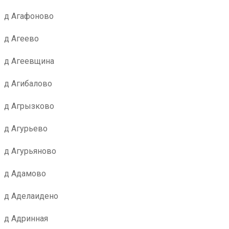
д Агафоново
д Агеево
д Агеевщина
д Агибалово
д Агрызково
д Агурьево
д Агурьяново
д Адамово
д Аделаидено
д Адринная