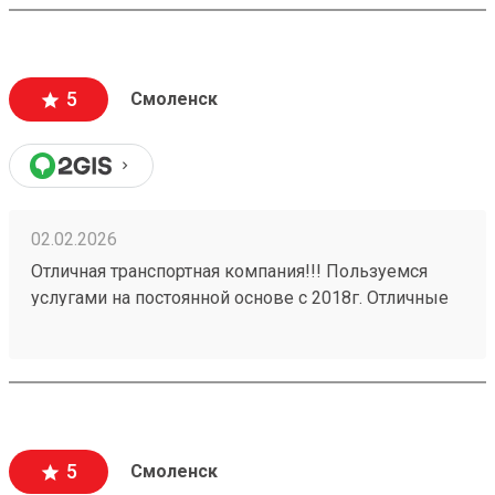
сразу видна сумма на оплату. В обозначенное
время приехал водитель, забрал груз. В личном
кабинете видны все перемещения груза, там же
делается и оплата. Очень удобно и комфортно! А за
5
Смоленск
бонусную программу - отдельное спасибо!
02.02.2026
Отличная транспортная компания!!! Пользуемся
услугами на постоянной основе с 2018г. Отличные
менеджеры! С документами нет никаких
проволочек, присылают все сразу же! Никаких
задержек в доставке грузов. Даже присылают
данные на водителя который привезет груз. Заказ
№ 260037705 выполнен на отлично!!!
5
Смоленск