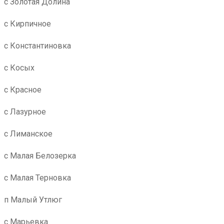
с Золотая Долина
с Кирпичное
с Константиновка
с Косых
с Красное
с Лазурное
с Лиманское
с Малая Белозерка
с Малая Терновка
п Малый Утлюг
с Марьевка