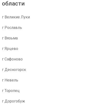
области
г Великие Луки
г Рославль
г Вязьма
г Ярцево
г Сафоново
г Десногорск
г Невель
г Торопец
г Дорогобуж