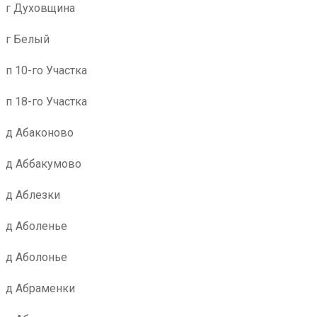
г Духовщина
г Белый
п 10-го Участка
п 18-го Участка
д Абаконово
д Аббакумово
д Аблезки
д Аболенье
д Аболонье
д Абраменки