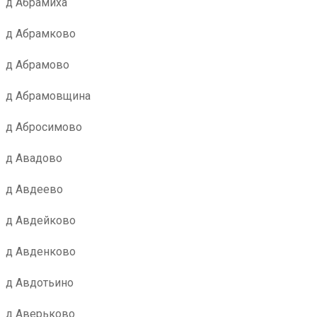
д Абрамиха
д Абрамково
д Абрамово
д Абрамовщина
д Абросимово
д Авадово
д Авдеево
д Авдейково
д Авденково
д Авдотьино
д Аверьково