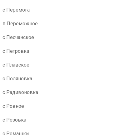
с Перемога
п Переможное
с Песчанское
с Петровка
с Плавское
с Поляновка
с Радивоновка
с Ровное
с Розовка
с Ромашки