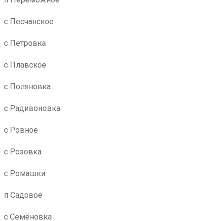
с Песчанское
с Петровка
с Плавское
с Поляновка
с Радивоновка
с Ровное
с Розовка
с Ромашки
п Садовое
с Семёновка