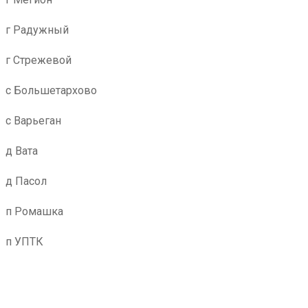
г Радужный
г Стрежевой
с Большетархово
с Варьеган
д Вата
д Пасол
п Ромашка
п УПТК