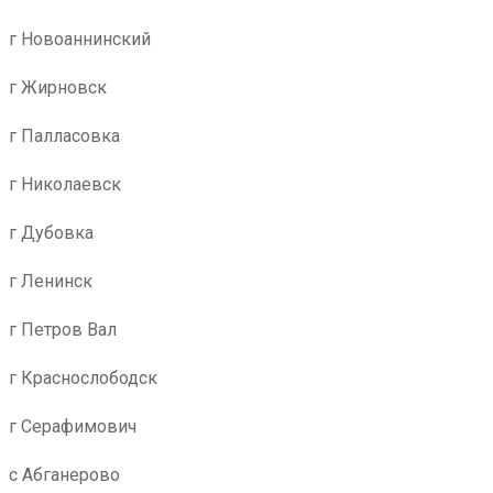
г Новоаннинский
г Жирновск
г Палласовка
г Николаевск
г Дубовка
г Ленинск
г Петров Вал
г Краснослободск
г Серафимович
с Абганерово