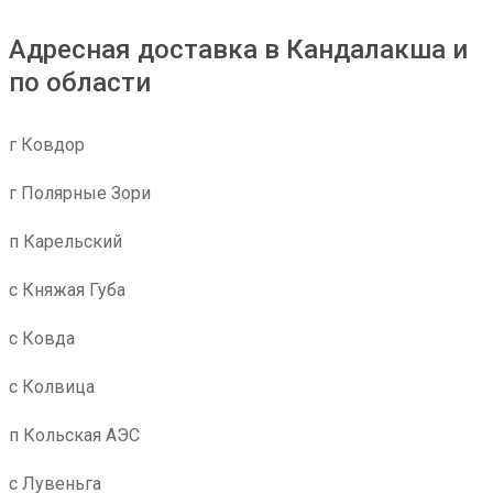
Адресная доставка в Кандалакша и
по области
г Ковдор
г Полярные Зори
п Карельский
с Княжая Губа
с Ковда
с Колвица
п Кольская АЭС
с Лувеньга