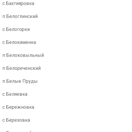
с Бахтияровка
п Белоглинский
с Белогорки
с Белокаменка
п Белоковыльный
п Белореченский
п Белые Пруды
с Беляевка
с Бережновка
с Березовка