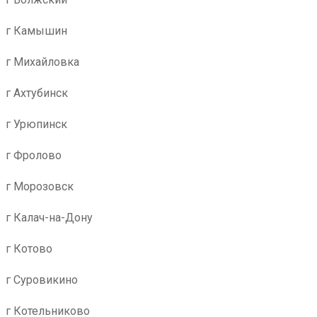
г Камышин
г Михайловка
г Ахтубинск
г Урюпинск
г Фролово
г Морозовск
г Калач-на-Дону
г Котово
г Суровикино
г Котельниково