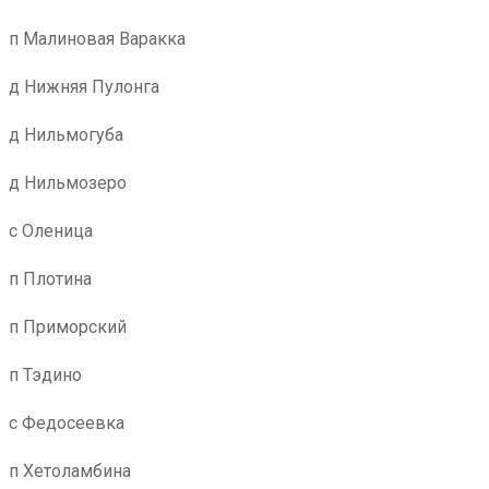
п Малиновая Варакка
д Нижняя Пулонга
д Нильмогуба
д Нильмозеро
с Оленица
п Плотина
п Приморский
п Тэдино
с Федосеевка
п Хетоламбина