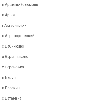
п Аршань-Зельмень
п Арым
г Ахтубинск-7
п Аэропортовский
с Бабинкино
с Баранниково
с Барановка
п Барун
п Басакин
с Батаевка