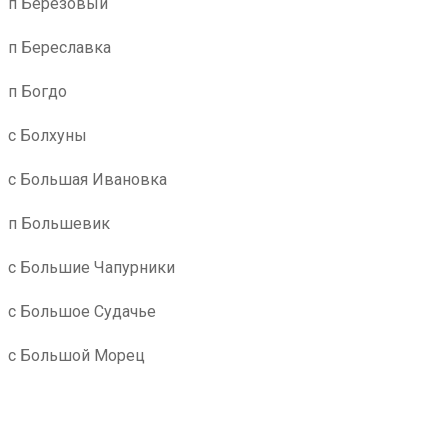
п Березовый
п Береславка
п Богдо
с Болхуны
с Большая Ивановка
п Большевик
с Большие Чапурники
с Большое Судачье
с Большой Морец