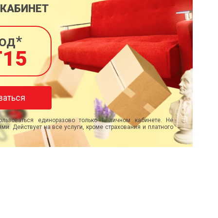
 КАБИНЕТ
од*
T15
ваться
льзоваться единоразово только в личном кабинете. Не
ми. Действует на все услуги, кроме страхования и платного