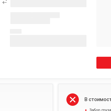
В стоимост
Забор груза