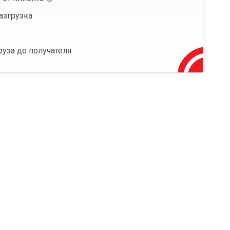
азгрузка
руза до получателя