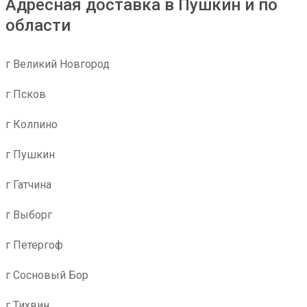
Адресная доставка в Пушкин и по
области
г Великий Новгород
г Псков
г Колпино
г Пушкин
г Гатчина
г Выборг
г Петергоф
г Сосновый Бор
г Тихвин