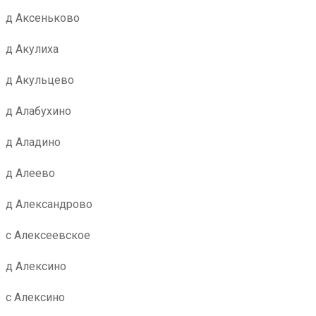
д Аксеньково
д Акулиха
д Акульцево
д Алабухино
д Аладино
д Алеево
д Александрово
с Алексеевское
д Алексино
с Алексино