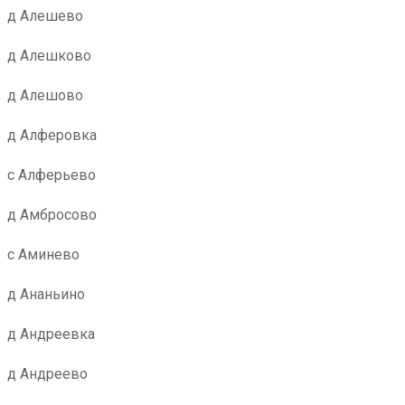
д Алешево
д Алешково
д Алешово
д Алферовка
с Алферьево
д Амбросово
с Аминево
д Ананьино
д Андреевка
д Андреево