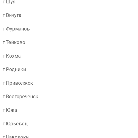
г Шуя
г Вичуга
г Фурманов
г Тейково
г Кохма
г Родники
г Приволжск
г Волгореченск
г Южа
г Юрьевец
г Наволоки