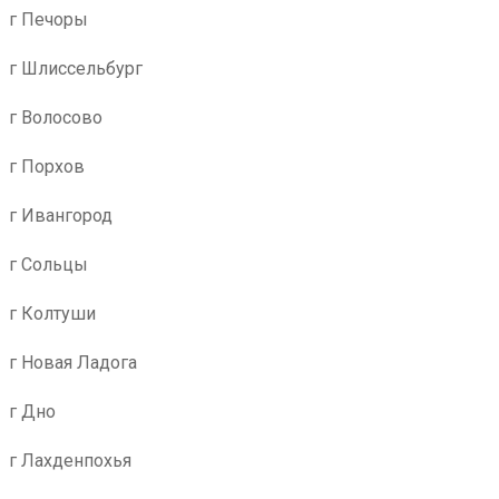
г Печоры
г Шлиссельбург
г Волосово
г Порхов
г Ивангород
г Сольцы
г Колтуши
г Новая Ладога
г Дно
г Лахденпохья