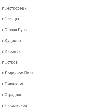
г Сестрорецк
г Сланцы
г Старая Русса
г Кудрово
г Кировск
г Остров
г Лодейное Поле
г Пикалево
г Отрадное
г Никольское