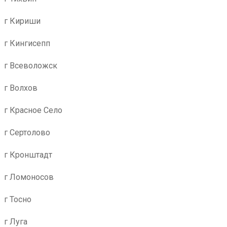
г Кириши
г Кингисепп
г Всеволожск
г Волхов
г Красное Село
г Сертолово
г Кронштадт
г Ломоносов
г Тосно
г Луга