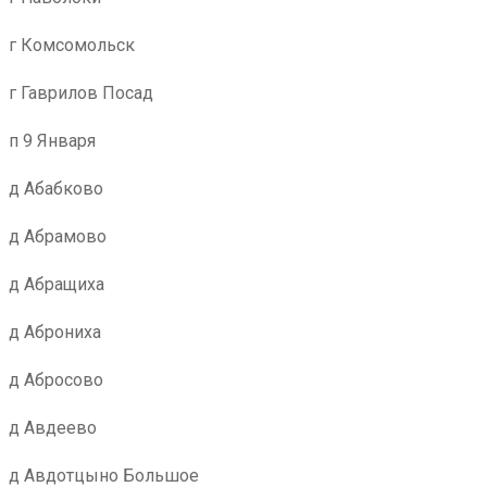
г Комсомольск
г Гаврилов Посад
п 9 Января
д Абабково
д Абрамово
д Абращиха
д Аброниха
д Абросово
д Авдеево
д Авдотцыно Большое