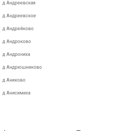
д Андреевская
д Андреевское
д Андрейково
д Андроково
д Андрониха
д Андрюшниково
д Аниково
д Анисимиха