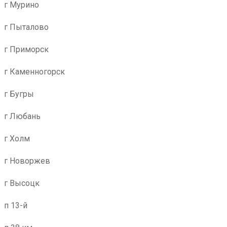
г Мурино
г Пыталово
г Приморск
г Каменногорск
г Бугры
г Любань
г Холм
г Новоржев
г Высоцк
п 13-й