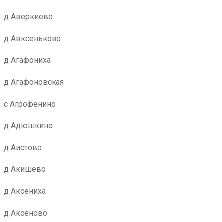
д Аверкиево
д Авксеньково
д Агафониха
д Агафоновская
с Агрофенино
д Адюшкино
д Аистово
д Акишево
д Аксениха
д Аксеново