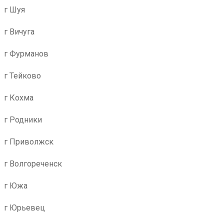
г Шуя
г Вичуга
г Фурманов
г Тейково
г Кохма
г Родники
г Приволжск
г Волгореченск
г Южа
г Юрьевец