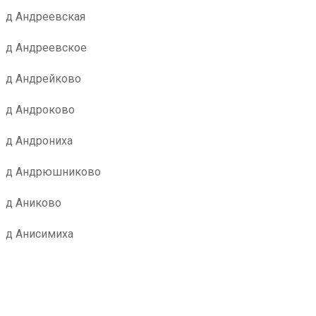
д Андреевская
д Андреевское
д Андрейково
д Андроково
д Андрониха
д Андрюшниково
д Аниково
д Анисимиха