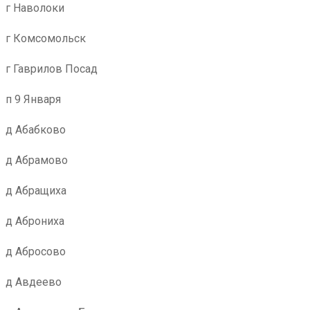
г Наволоки
г Комсомольск
г Гаврилов Посад
п 9 Января
д Абабково
д Абрамово
д Абращиха
д Аброниха
д Абросово
д Авдеево