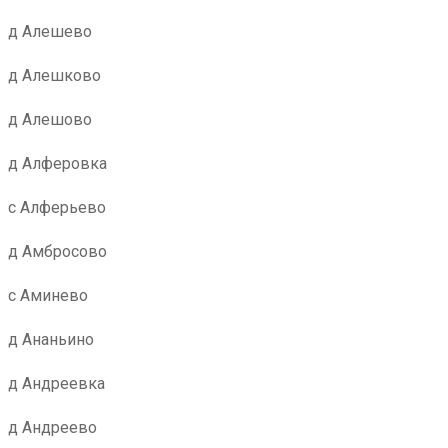
д Алешево
д Алешково
д Алешово
д Алферовка
с Алферьево
д Амбросово
с Аминево
д Ананьино
д Андреевка
д Андреево