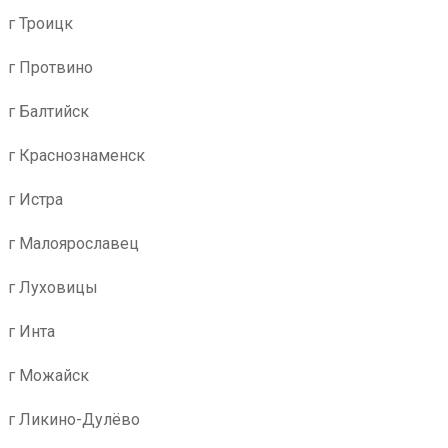
г Троицк
г Протвино
г Балтийск
г Краснознаменск
г Истра
г Малоярославец
г Луховицы
г Инта
г Можайск
г Ликино-Дулёво