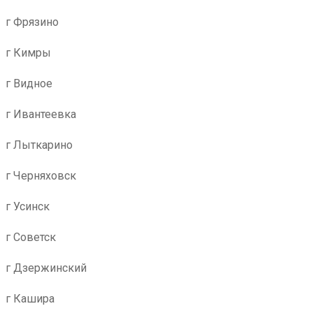
г Фрязино
г Кимры
г Видное
г Ивантеевка
г Лыткарино
г Черняховск
г Усинск
г Советск
г Дзержинский
г Кашира