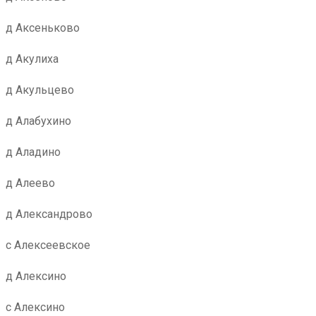
д Аксеньково
д Акулиха
д Акульцево
д Алабухино
д Аладино
д Алеево
д Александрово
с Алексеевское
д Алексино
с Алексино