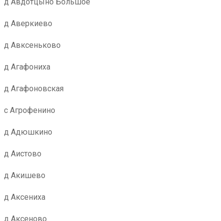
д Авдотцыно Большое
д Аверкиево
д Авксеньково
д Агафониха
д Агафоновская
с Агрофенино
д Адюшкино
д Аистово
д Акишево
д Аксениха
д Аксеново