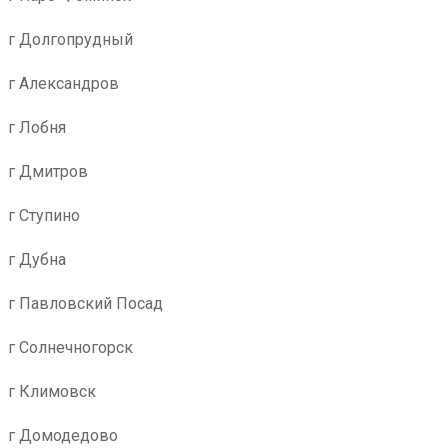
г Долгопрудный
г Александров
г Лобня
г Дмитров
г Ступино
г Дубна
г Павловский Посад
г Солнечногорск
г Климовск
г Домодедово