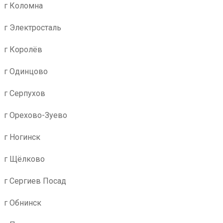
г Коломна
г Электросталь
г Королёв
г Одинцово
г Серпухов
г Орехово-Зуево
г Ногинск
г Щёлково
г Сергиев Посад
г Обнинск