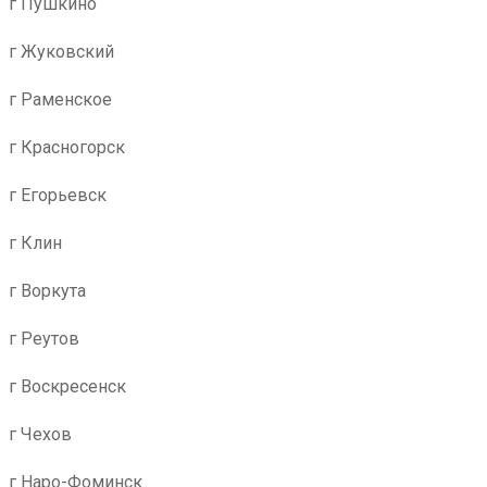
г Пушкино
г Жуковский
г Раменское
г Красногорск
г Егорьевск
г Клин
г Воркута
г Реутов
г Воскресенск
г Чехов
г Наро-Фоминск