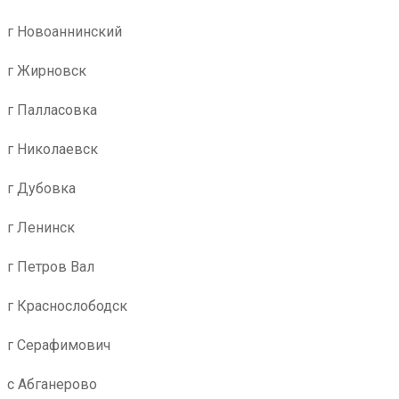
г Новоаннинский
г Жирновск
г Палласовка
г Николаевск
г Дубовка
г Ленинск
г Петров Вал
г Краснослободск
г Серафимович
с Абганерово