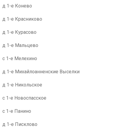
д 1-е Конево
д 1-е Красниково
д 1-е Курасово
д 1-е Мальцево
с 1-е Мелехино
д 1-е Михайлоанненские Выселки
д 1-е Никольское
с 1-е Новоспасское
с 1-е Панино
д 1-е Писклово