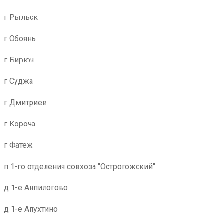
г Рыльск
г Обоянь
г Бирюч
г Суджа
г Дмитриев
г Короча
г Фатеж
п 1-го отделения совхоза "Острогожский"
д 1-е Анпилогово
д 1-е Апухтино