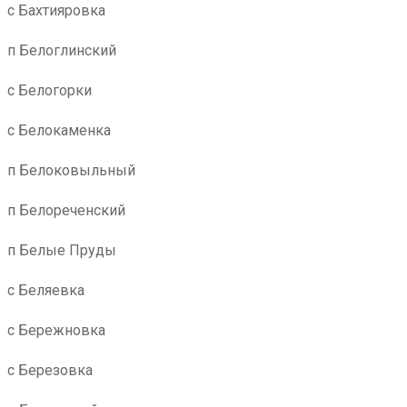
с Бахтияровка
п Белоглинский
с Белогорки
с Белокаменка
п Белоковыльный
п Белореченский
п Белые Пруды
с Беляевка
с Бережновка
с Березовка