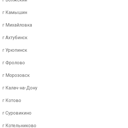
г Камышин
г Михайловка
г Ахтубинск
г Урюпинск
г Фролово
г Морозовск
г Калач-на-Дону
г Котово
г Суровикино
г Котельниково