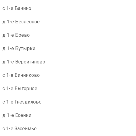
с 1-е Банино
д 1-е Безлесное
д 1-е Боево
д 1-е Бутырки
д 1-е Вереитиново
с 1-е Винниково
с 1-е Выгорное
с 1-е Гнездилово
д 1-е Есенки
с 1-е Засеймье