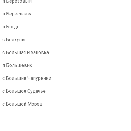
п Березовый
п Береславка
п Богдо
с Болхуны
с Большая Ивановка
п Большевик
с Большие Чапурники
с Большое Судачье
с Большой Морец