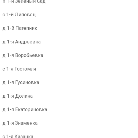
п 1-й Зеленый Сад
с 1-й Липовец
д 1-й Патепник
д 1-я Андреевка
д 1-я Воробьевка
с 1-я Гостомля
д 1-я Гусиновка
д 1-я Долина
д 1-я Екатериновка
д 1-я Знаменка
с 1-я Казанка