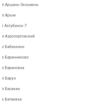
п Аршань-Зельмень
п Арым
г Ахтубинск-7
п Аэропортовский
с Бабинкино
с Баранниково
с Барановка
п Барун
п Басакин
с Батаевка