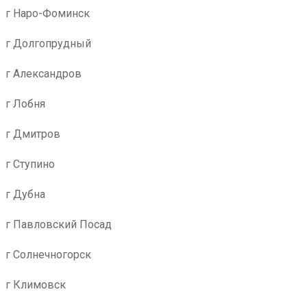
г Наро-Фоминск
г Долгопрудный
г Александров
г Лобня
г Дмитров
г Ступино
г Дубна
г Павловский Посад
г Солнечногорск
г Климовск