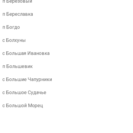
п Березовый
п Береславка
п Богдо
с Болхуны
с Большая Ивановка
п Большевик
с Большие Чапурники
с Большое Судачье
с Большой Морец