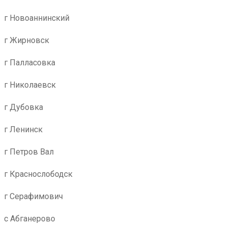
г Новоаннинский
г Жирновск
г Палласовка
г Николаевск
г Дубовка
г Ленинск
г Петров Вал
г Краснослободск
г Серафимович
с Абганерово