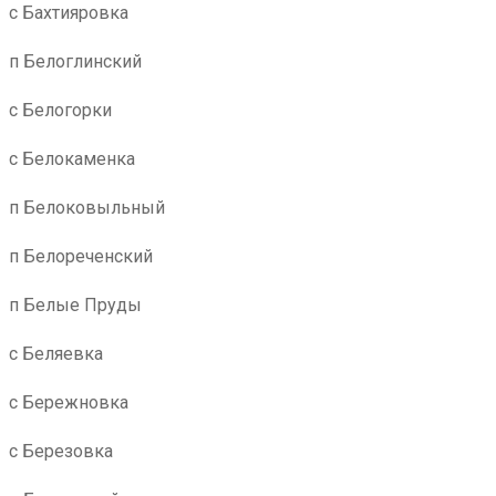
с Бахтияровка
п Белоглинский
с Белогорки
с Белокаменка
п Белоковыльный
п Белореченский
п Белые Пруды
с Беляевка
с Бережновка
с Березовка