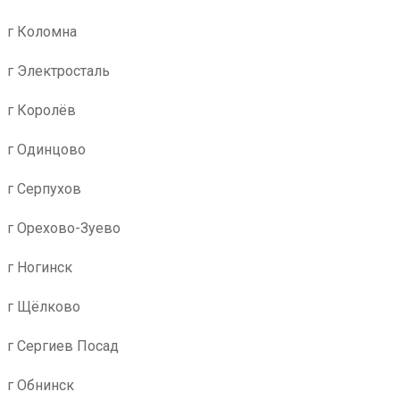
г Коломна
г Электросталь
г Королёв
г Одинцово
г Серпухов
г Орехово-Зуево
г Ногинск
г Щёлково
г Сергиев Посад
г Обнинск