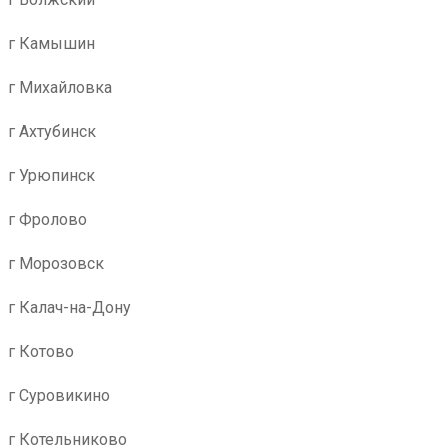
г Камышин
г Михайловка
г Ахтубинск
г Урюпинск
г Фролово
г Морозовск
г Калач-на-Дону
г Котово
г Суровикино
г Котельниково