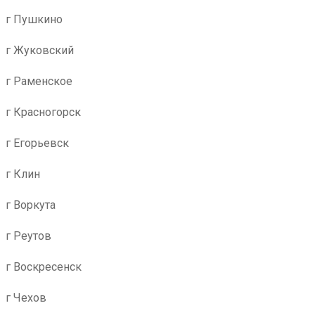
г Пушкино
г Жуковский
г Раменское
г Красногорск
г Егорьевск
г Клин
г Воркута
г Реутов
г Воскресенск
г Чехов