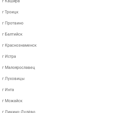
г Кашира
г Троицк
г Протвино
г Балтийск
г Краснознаменск
г Истра
г Малоярославец
г Луховицы
г Инта
г Можайск
г Ликино-Дулёво