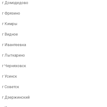
г Домодедово
г Фрязино
г Кимры
г Видное
г Ивантеевка
г Лыткарино
г Черняховск
г Усинск
г Советск
г Дзержинский