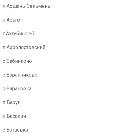
п Аршань-Зельмень
п Арым
г Ахтубинск-7
п Аэропортовский
с Бабинкино
с Баранниково
с Барановка
п Барун
п Басакин
с Батаевка