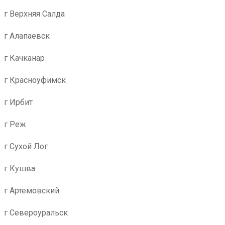
г Верхняя Салда
г Алапаевск
г Качканар
г Красноуфимск
г Ирбит
г Реж
г Сухой Лог
г Кушва
г Артемовский
г Североуральск