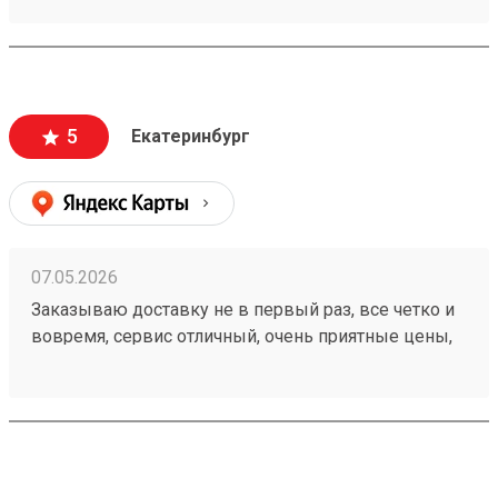
удобное приложение и чат бот в telegram , где
можно посмотреть всю интересующую
информацию , а также вежливый и отзывчивый
персонал. Груз всегда доставляется в целости и
сохранности , и сотрудники аккуратны при загрузке
5
Екатеринбург
, выгрузке 🙌🏻 Заказ 260502771
07.05.2026
Заказываю доставку не в первый раз, все четко и
вовремя, сервис отличный, очень приятные цены,
дешевле чем в других компаниях, рекомендую!
Номер моего последнего заказа 260421894