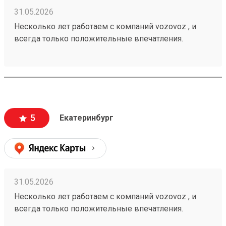
31.05.2026
Несколько лет работаем с компаний vozovoz , и
всегда только положительные впечатления.
Особенно хотелось бы отметить скорость доставки,
удобное приложение и чат бот в telegram , где
можно посмотреть всю интересующую
информацию , а также вежливый и отзывчивый
персонал. Груз всегда доставляется в целости и
сохранности , и сотрудники аккуратны при загрузке
5
Екатеринбург
, выгрузке 🙌🏻 Заказ 260502771
31.05.2026
Несколько лет работаем с компаний vozovoz , и
всегда только положительные впечатления.
Особенно хотелось бы отметить скорость доставки,