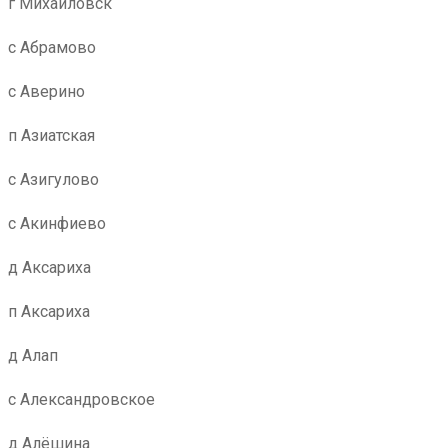
г Михайловск
с Абрамово
с Аверино
п Азиатская
с Азигулово
с Акинфиево
д Аксариха
п Аксариха
д Алап
с Александровское
д Алёшина