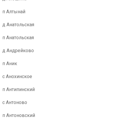
п Алтынай
д Анатольская
п Анатольская
д Андрейково
п Аник
с Анохинское
п Антипинский
с Антоново
п Антоновский