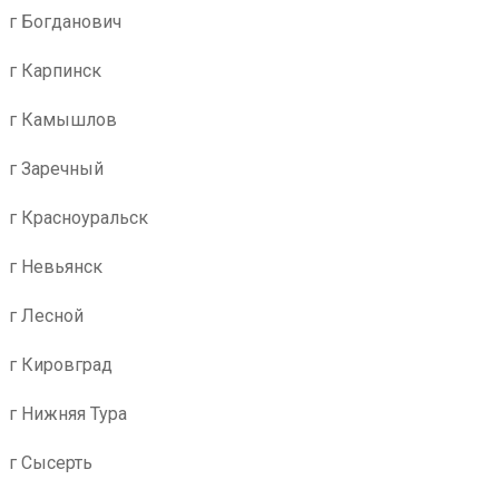
г Богданович
г Карпинск
г Камышлов
г Заречный
г Красноуральск
г Невьянск
г Лесной
г Кировград
г Нижняя Тура
г Сысерть