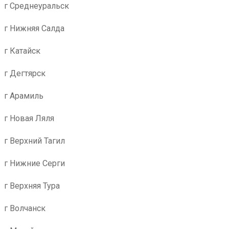
г Среднеуральск
г Нижняя Салда
г Катайск
г Дегтярск
г Арамиль
г Новая Ляля
г Верхний Тагил
г Нижние Серги
г Верхняя Тура
г Волчанск