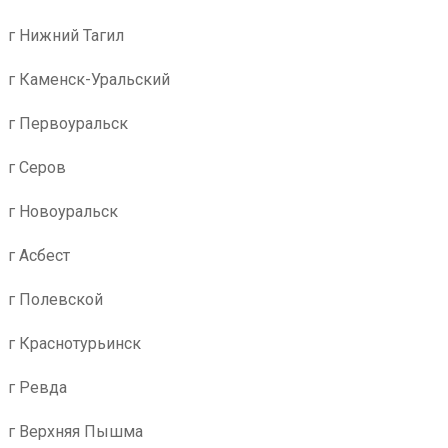
г Нижний Тагил
г Каменск-Уральский
г Первоуральск
г Серов
г Новоуральск
г Асбест
г Полевской
г Краснотурьинск
г Ревда
г Верхняя Пышма