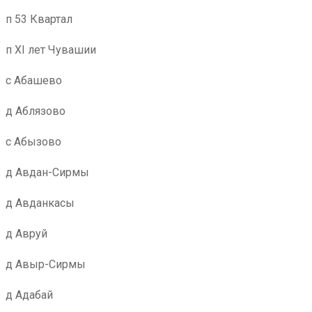
п 53 Квартал
п XI лет Чувашии
с Абашево
д Аблязово
с Абызово
д Авдан-Сирмы
д Авданкасы
д Авруй
д Авыр-Сирмы
д Адабай