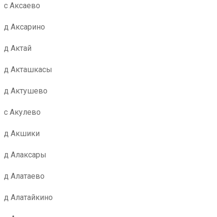
с Аксаево
д Аксарино
д Актай
д Акташкасы
д Актушево
с Акулево
д Акшики
д Алаксары
д Алатаево
д Алатайкино