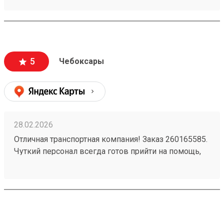
перевозки груза, и остались очень довольны
качеством предоставляемых услуг. Рекомендуем
эту транспортную компанию всем, кто ценит
надежность, профессионализм и качественный
сервис.
5
Чебоксары
28.02.2026
Отличная транспортная компания! Заказ 260165585.
Чуткий персонал всегда готов прийти на помощь,
быстро решает любые вопросы. Доставка товаров
осуществляется оперативно и надежно. Очень
довольна качеством услуг, рекомендую всем,
кому важна скорость и внимательность.