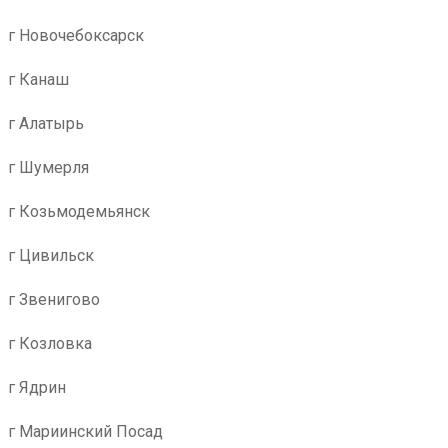
г Новочебоксарск
г Канаш
г Алатырь
г Шумерля
г Козьмодемьянск
г Цивильск
г Звенигово
г Козловка
г Ядрин
г Мариинский Посад