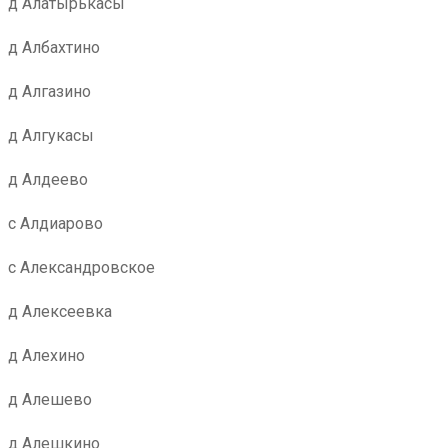
д Алатырькасы
д Албахтино
д Алгазино
д Алгукасы
д Алдеево
с Алдиарово
с Александровское
д Алексеевка
д Алехино
д Алешево
д Алешкино