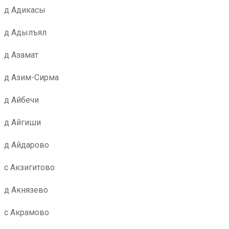
д Адикасы
д Адылъял
д Азамат
д Азим-Сирма
д Айбечи
д Айгиши
д Айдарово
с Акзигитово
д Акнязево
с Акрамово