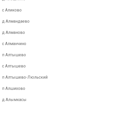
с Аликово
д Алмандаево
д Алманово
с Алманчино
п Алтышево
с Алтышево
п Алтышево-Люльский
п Алшихово
д Алымкасы