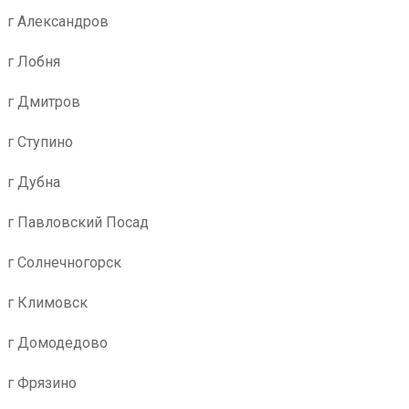
г Александров
г Лобня
г Дмитров
г Ступино
г Дубна
г Павловский Посад
г Солнечногорск
г Климовск
г Домодедово
г Фрязино