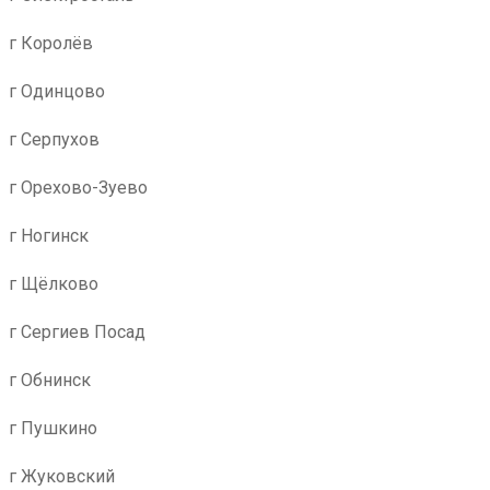
г Королёв
г Одинцово
г Серпухов
г Орехово-Зуево
г Ногинск
г Щёлково
г Сергиев Посад
г Обнинск
г Пушкино
г Жуковский