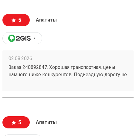
5
Апатиты
02.08.2026
Заказ 240892847. Хорошая транспортная, цены
намного ниже конкурентов. Подьездную дорогу не
мешало бы немного подремонтировать, а так все
хорошо. Сотрудники вежливые, всегда помогут
подскажут как лучше упаковать. Заказы
оформляют и выдают быстро. Советую всем!
5
Апатиты