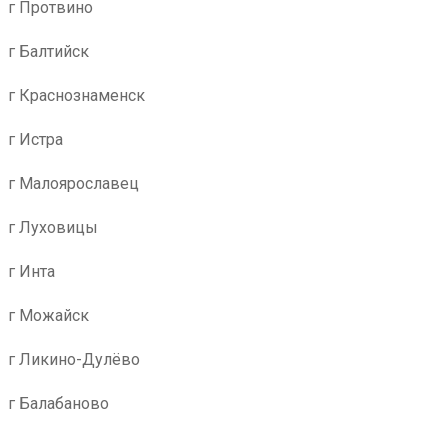
г Протвино
г Балтийск
г Краснознаменск
г Истра
г Малоярославец
г Луховицы
г Инта
г Можайск
г Ликино-Дулёво
г Балабаново