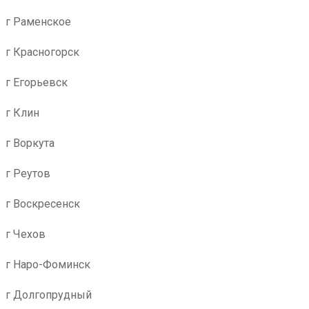
г Раменское
г Красногорск
г Егорьевск
г Клин
г Воркута
г Реутов
г Воскресенск
г Чехов
г Наро-Фоминск
г Долгопрудный