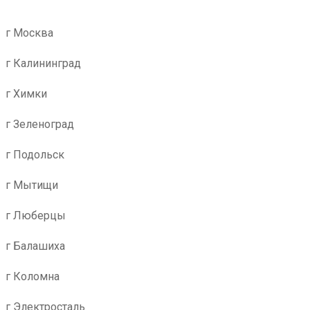
г Москва
г Калининград
г Химки
г Зеленоград
г Подольск
г Мытищи
г Люберцы
г Балашиха
г Коломна
г Электросталь