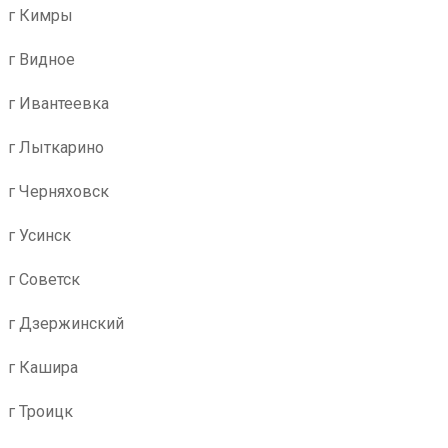
г Кимры
г Видное
г Ивантеевка
г Лыткарино
г Черняховск
г Усинск
г Советск
г Дзержинский
г Кашира
г Троицк