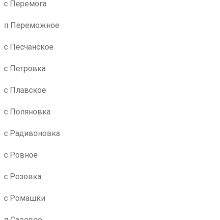
с Перемога
п Переможное
с Песчанское
с Петровка
с Плавское
с Поляновка
с Радивоновка
с Ровное
с Розовка
с Ромашки
п Садовое