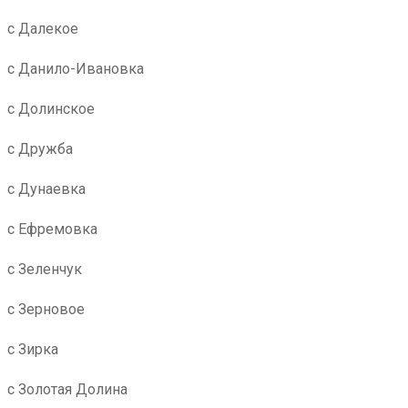
с Далекое
с Данило-Ивановка
с Долинское
с Дружба
с Дунаевка
с Ефремовка
с Зеленчук
с Зерновое
с Зирка
с Золотая Долина