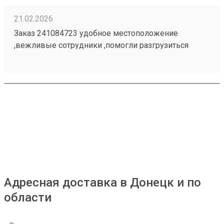
21.02.2026
Заказ 241084723 удобное местоположение
,вежливые сотрудники ,помогли разгрузиться
,быстрое оформлениЕ в одном месте никуда бегать
не нужно после сдачи гругруза .ценник на
перевозку очень адекватный . быстрые сроки
доставки и качественная перевозка. Буду
пользоваться их услугами пострянно. Однозначно
рекомендую данную компанию как надежного
партнера .
Адресная доставка в Донецк и по
области