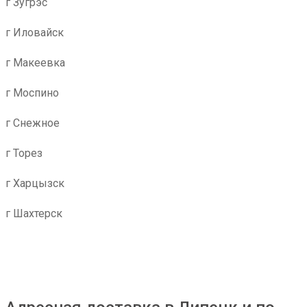
г Зугрэс
г Иловайск
г Макеевка
г Моспино
г Снежное
г Торез
г Харцызск
г Шахтерск