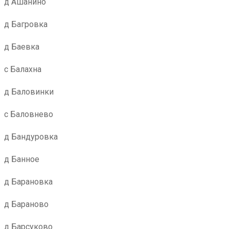
д Ашанино
д Багровка
д Баевка
с Балахна
д Баловинки
с Баловнево
д Бандуровка
д Банное
д Барановка
д Бараново
д Барсуково