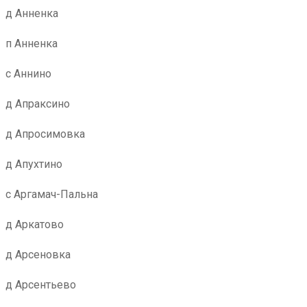
д Анненка
п Анненка
с Аннино
д Апраксино
д Апросимовка
д Апухтино
с Аргамач-Пальна
д Аркатово
д Арсеновка
д Арсентьево