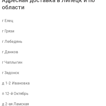
Адресная доставка в Липецк и по
области
г Елец
г Грязи
г Лебедянь
г Данков
г Чаплыгин
г Задонск
д 1-2 Ивановка
п 12-й Октябрь
д 2-ая Ламская