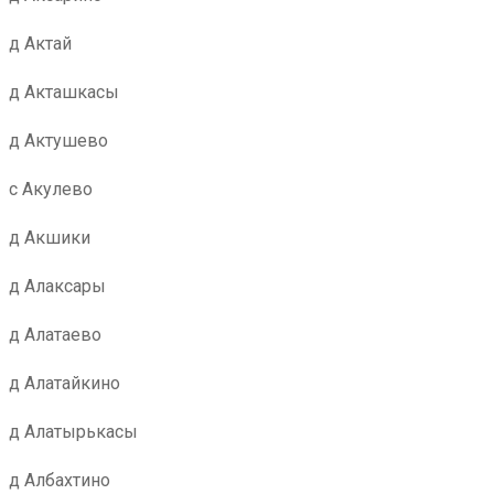
д Актай
д Акташкасы
д Актушево
с Акулево
д Акшики
д Алаксары
д Алатаево
д Алатайкино
д Алатырькасы
д Албахтино