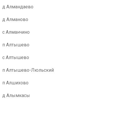
д Алмандаево
д Алманово
с Алманчино
п Алтышево
с Алтышево
п Алтышево-Люльский
п Алшихово
д Алымкасы