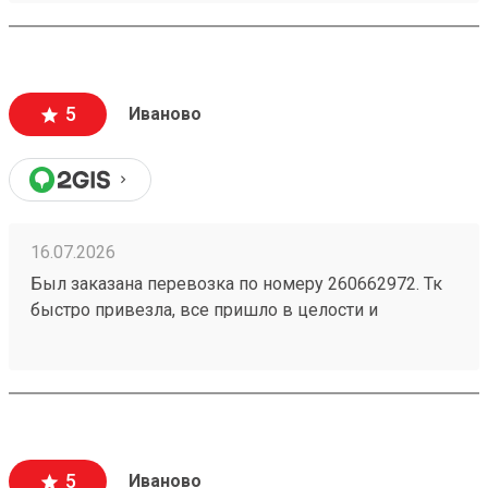
для распаковки
5
Иваново
16.07.2026
Был заказана перевозка по номеру 260662972. Тк
быстро привезла, все пришло в целости и
сохранности. Гурз всегда мог видеть где находится,
поддержка работает на все 100. Всегда пользуюсь
только этой транспортной компанией.
5
Иваново