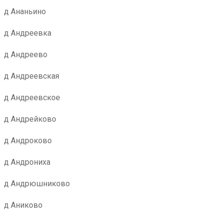
д Ананьино
д Андреевка
д Андреево
д Андреевская
д Андреевское
д Андрейково
д Андроково
д Андрониха
д Андрюшниково
д Аниково