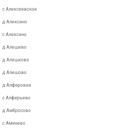
с Алексеевское
д Алексино
с Алексино
д Алешево
д Алешково
д Алешово
д Алферовка
с Алферьево
д Амбросово
с Аминево