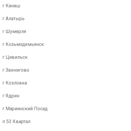
г Канаш
г Алатырь
г Шумерля
г Козьмодемьянск
г Цивильск
г Звенигово
г Козловка
г Ядрин
г Мариинский Посад
п 53 Квартал