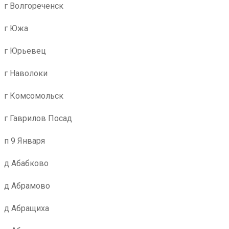
г Волгореченск
г Южа
г Юрьевец
г Наволоки
г Комсомольск
г Гаврилов Посад
п 9 Января
д Абабково
д Абрамово
д Абращиха