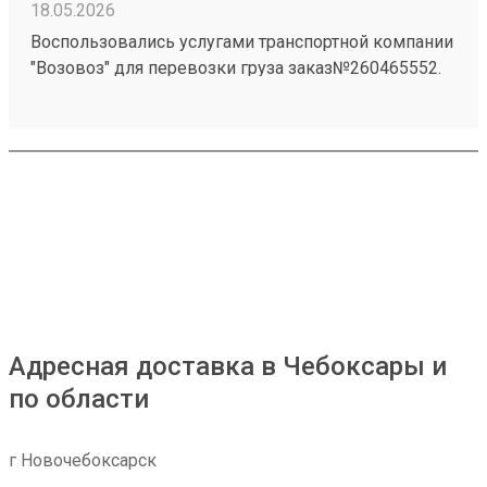
18.05.2026
Воспользовались услугами транспортной компании
"Возовоз" для перевозки груза заказ№260465552.
Хотим выразить свою благодарность за высокий
уровень сервиса и профессионализм. Груз был
доставлен точно в оговоренные сроки.
Адресная доставка в Чебоксары и
по области
г Новочебоксарск