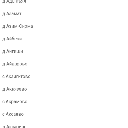
д Адылъял
д Азамат
д Азим-Сирма
д Айбечи
д Айгиши
д Айдарово
с Акзигитово
д Акнязево
с Акрамово
с Аксаево
д Аксарино