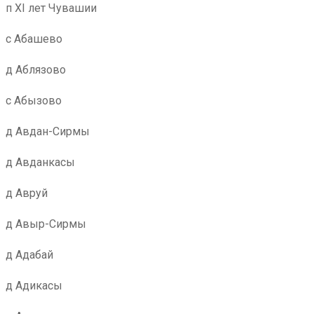
п XI лет Чувашии
с Абашево
д Аблязово
с Абызово
д Авдан-Сирмы
д Авданкасы
д Авруй
д Авыр-Сирмы
д Адабай
д Адикасы