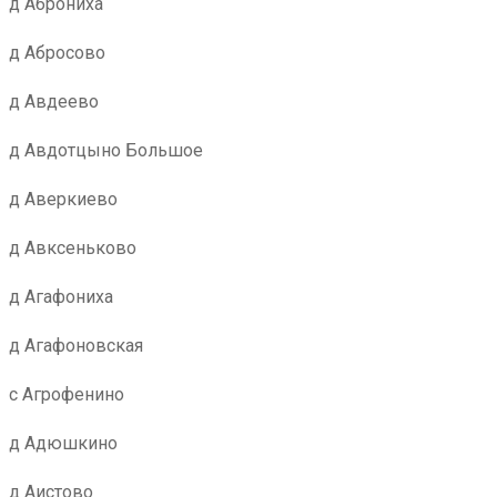
д Аброниха
д Абросово
д Авдеево
д Авдотцыно Большое
д Аверкиево
д Авксеньково
д Агафониха
д Агафоновская
с Агрофенино
д Адюшкино
д Аистово