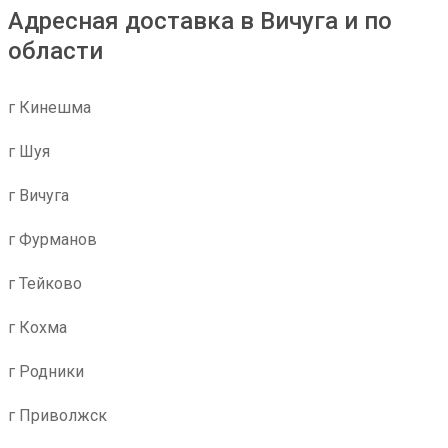
Адресная доставка в Вичуга и по
области
г Кинешма
г Шуя
г Вичуга
г Фурманов
г Тейково
г Кохма
г Родники
г Приволжск