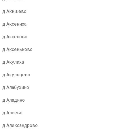
д Акишево
д Аксениха
д Аксеново
д Аксеньково
д Акулиха
д Акульцево
д Алабухино
д Аладино
д Алеево
д Александрово