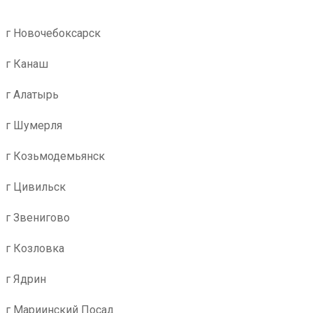
г Новочебоксарск
г Канаш
г Алатырь
г Шумерля
г Козьмодемьянск
г Цивильск
г Звенигово
г Козловка
г Ядрин
г Мариинский Посад