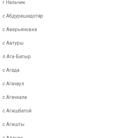
г Нальчик
с Абдурашидотар
с Аверьяновка
с Автуры
п Ага-Батыр
с Агада
с Агачаул
с Агачкала
с Агишбатой
с Агишты
с Аданак