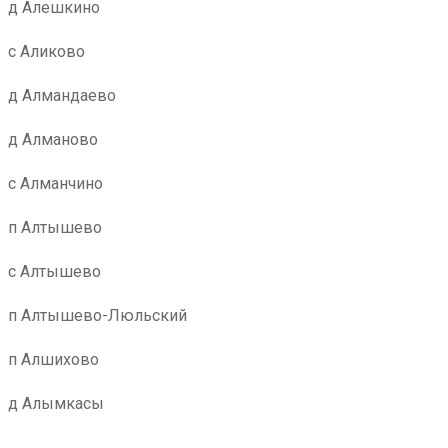
д Алешкино
с Аликово
д Алмандаево
д Алманово
с Алманчино
п Алтышево
с Алтышево
п Алтышево-Люльский
п Алшихово
д Алымкасы