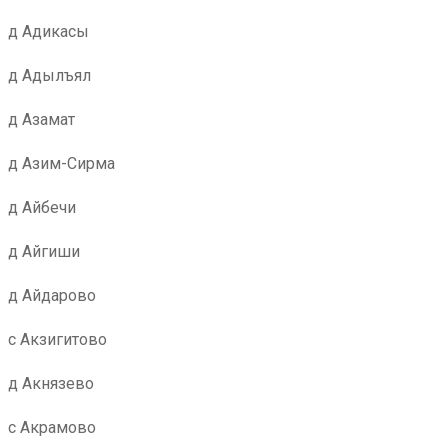
д Адикасы
д Адылъял
д Азамат
д Азим-Сирма
д Айбечи
д Айгиши
д Айдарово
с Акзигитово
д Акнязево
с Акрамово