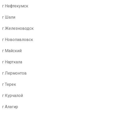
г Нефтекумск
г Шали
г Железноводск
г Новопавловск
г Майский
г Нарткала
г Лермонтов
г Терек
г Курчалой
г Алагир