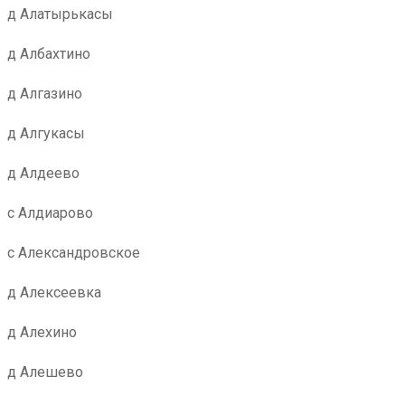
д Алатырькасы
д Албахтино
д Алгазино
д Алгукасы
д Алдеево
с Алдиарово
с Александровское
д Алексеевка
д Алехино
д Алешево