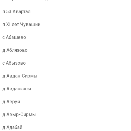
п 53 Квартал
п XI лет Чувашии
с Абашево
д Аблязово
с Абызово
д Авдан-Сирмы
д Авданкасы
д Авруй
д Авыр-Сирмы
д Адабай