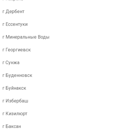
г Дербент
г Ессентуки
г Минеральные Воды
г Георгиевск
г Сунжа
г Буденновск
г Буйнакск
г Избербаш
г Кизилюрт
г Баксан