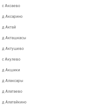
с Аксаево
д Аксарино
д Актай
д Акташкасы
д Актушево
с Акулево
д Акшики
д Алаксары
д Алатаево
д Алатайкино