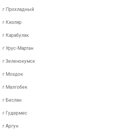
г Прохладный
г Кизляр
г Карабулак
г Урус-Мартан
г Зеленокумск
г Моздок
г Малгобек
г Беслан
г Гудермес
г Аргун