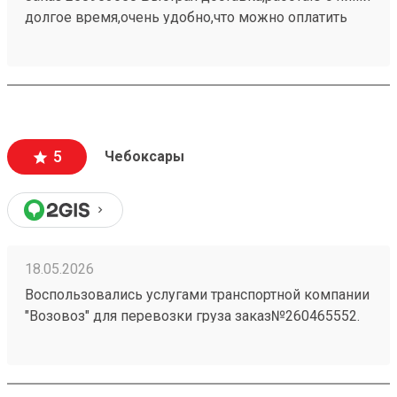
долгое время,очень удобно,что можно оплатить
заранее в приложении,быстро прийти и забрать
свой заказ При надобности дадут дадут ножницы
для распаковки
5
Чебоксары
18.05.2026
Воспользовались услугами транспортной компании
"Возовоз" для перевозки груза заказ№260465552.
Хотим выразить свою благодарность за высокий
уровень сервиса и профессионализм. Груз был
доставлен точно в оговоренные сроки.