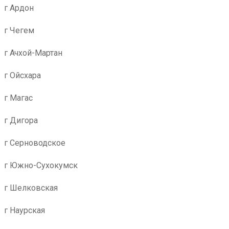
г Ардон
г Чегем
г Ачхой-Мартан
г Ойсхара
г Магас
г Дигора
г Серноводское
г Южно-Сухокумск
г Шелковская
г Наурская