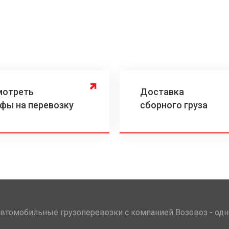
мотреть
Доставка
фы на перевозку
сборного груза
втомобильные грузоперевозки с компанией Возовоз - одн