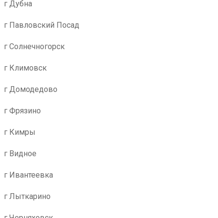
г Дубна
г Павловский Посад
г Солнечногорск
г Климовск
г Домодедово
г Фрязино
г Кимры
г Видное
г Ивантеевка
г Лыткарино
г Черняховск