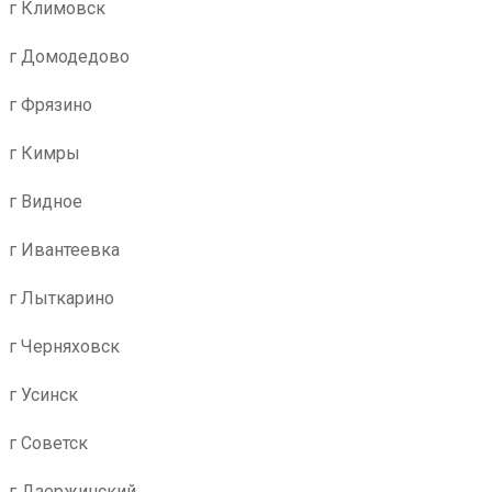
г Климовск
г Домодедово
г Фрязино
г Кимры
г Видное
г Ивантеевка
г Лыткарино
г Черняховск
г Усинск
г Советск
г Дзержинский