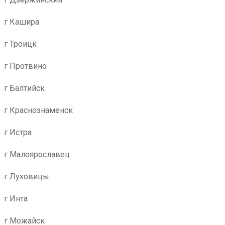
г Кашира
г Троицк
г Протвино
г Балтийск
г Краснознаменск
г Истра
г Малоярославец
г Луховицы
г Инта
г Можайск