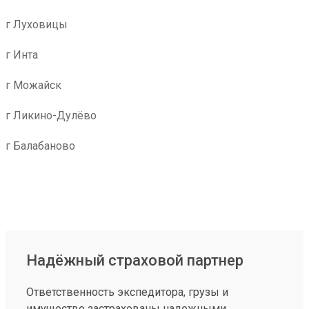
г Луховицы
г Инта
г Можайск
г Ликино-Дулёво
г Балабаново
Надёжный страховой партнер
Ответственность экспедитора, грузы и
имущество застрахованы надежными