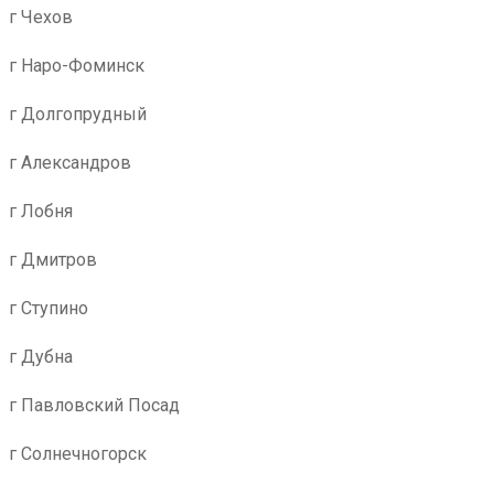
г Чехов
г Наро-Фоминск
г Долгопрудный
г Александров
г Лобня
г Дмитров
г Ступино
г Дубна
г Павловский Посад
г Солнечногорск