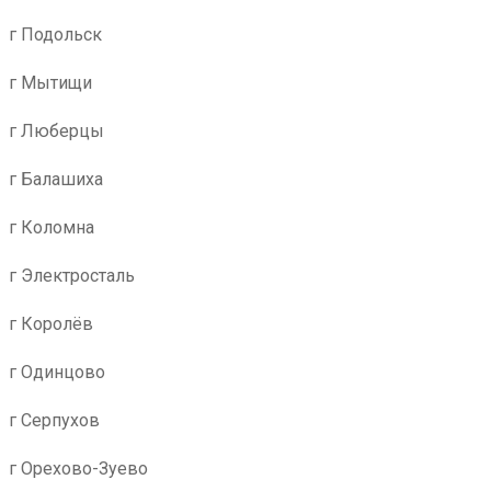
г Подольск
г Мытищи
г Люберцы
г Балашиха
г Коломна
г Электросталь
г Королёв
г Одинцово
г Серпухов
г Орехово-Зуево