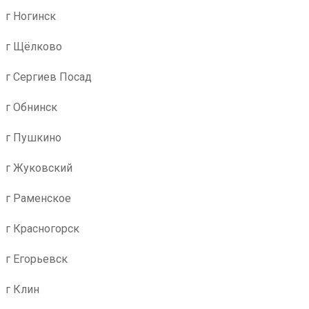
г Ногинск
г Щёлково
г Сергиев Посад
г Обнинск
г Пушкино
г Жуковский
г Раменское
г Красногорск
г Егорьевск
г Клин