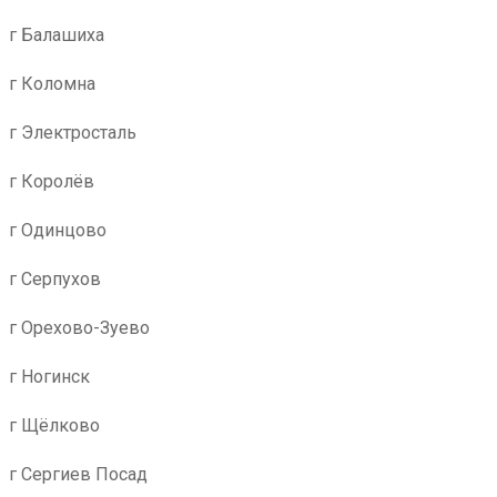
г Балашиха
г Коломна
г Электросталь
г Королёв
г Одинцово
г Серпухов
г Орехово-Зуево
г Ногинск
г Щёлково
г Сергиев Посад