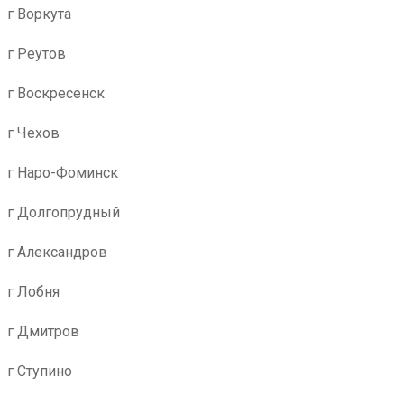
г Воркута
г Реутов
г Воскресенск
г Чехов
г Наро-Фоминск
г Долгопрудный
г Александров
г Лобня
г Дмитров
г Ступино