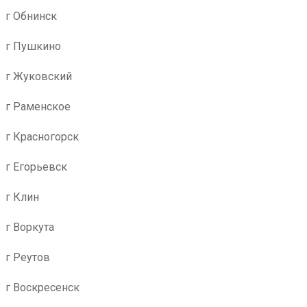
г Обнинск
г Пушкино
г Жуковский
г Раменское
г Красногорск
г Егорьевск
г Клин
г Воркута
г Реутов
г Воскресенск