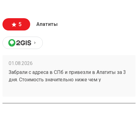
оформляют и выдают быстро. Советую всем!
5
Апатиты
01.08.2026
Забрали с адреса в СПб и привезли в Апатиты за 3
дня. Стоимость значительно ниже чем у
конкурентов. Нет очередей на выдаче . Своя
эстакада. В общем теперь работаю только с этой
компанией! Номер заказа 260691900.