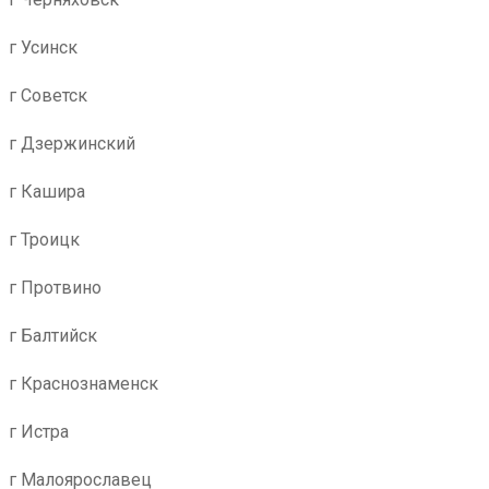
г Усинск
г Советск
г Дзержинский
г Кашира
г Троицк
г Протвино
г Балтийск
г Краснознаменск
г Истра
г Малоярославец