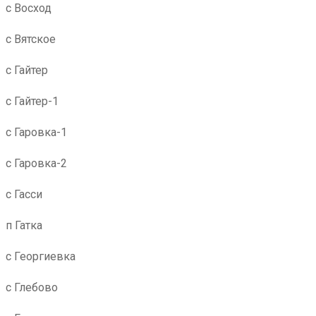
с Восход
с Вятское
с Гайтер
с Гайтер-1
с Гаровка-1
с Гаровка-2
с Гасси
п Гатка
с Георгиевка
с Глебово