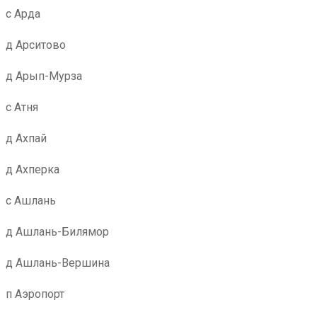
с Арда
д Арситово
д Арып-Мурза
с Атня
д Ахпай
д Ахперка
с Ашлань
д Ашлань-Билямор
д Ашлань-Вершина
п Аэропорт