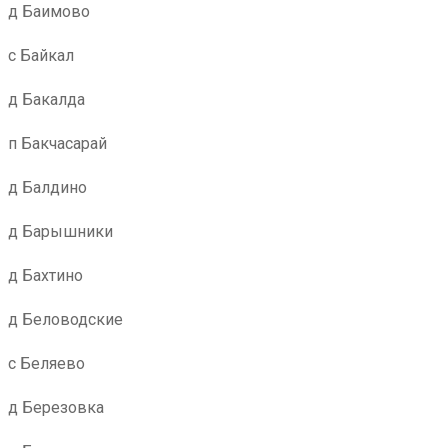
д Баимово
с Байкал
д Бакалда
п Бакчасарай
д Балдино
д Барышники
д Бахтино
д Беловодские
с Беляево
д Березовка