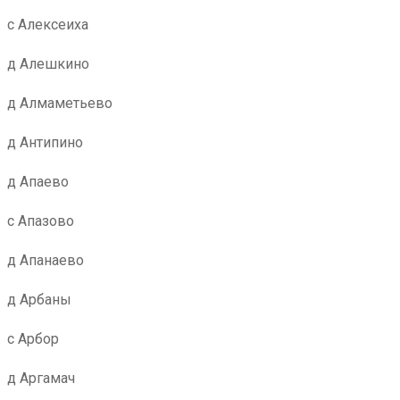
с Алексеиха
д Алешкино
д Алмаметьево
д Антипино
д Апаево
с Апазово
д Апанаево
д Арбаны
с Арбор
д Аргамач