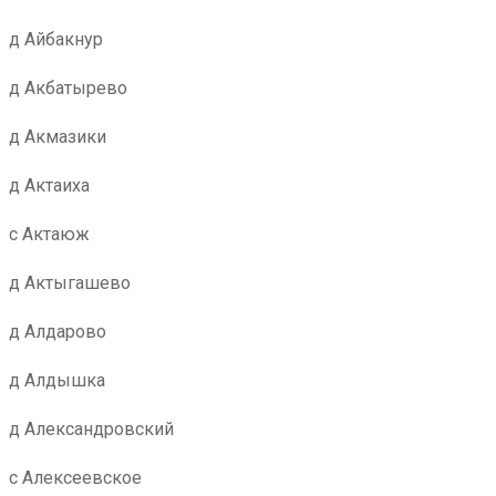
д Айбакнур
д Акбатырево
д Акмазики
д Актаиха
с Актаюж
д Актыгашево
д Алдарово
д Алдышка
д Александровский
с Алексеевское