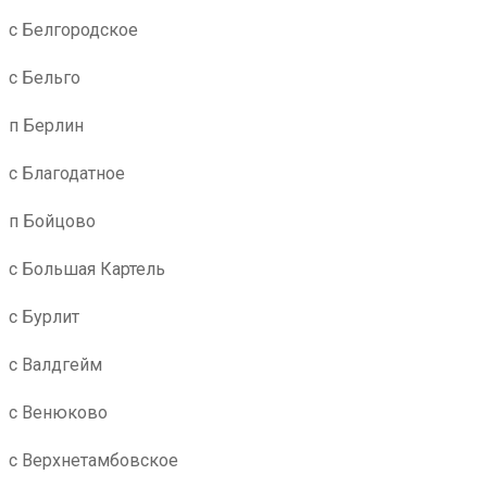
с Белгородское
с Бельго
п Берлин
с Благодатное
п Бойцово
с Большая Картель
с Бурлит
с Валдгейм
с Венюково
с Верхнетамбовское