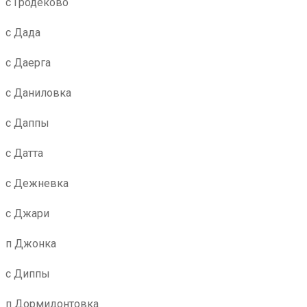
с Гродеково
с Дада
с Даерга
с Даниловка
с Даппы
с Датта
с Дежневка
с Джари
п Джонка
с Диппы
п Дормидонтовка