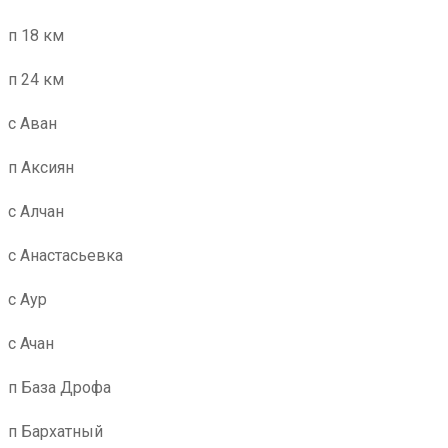
п 18 км
п 24 км
с Аван
п Аксиян
с Алчан
с Анастасьевка
с Аур
с Ачан
п База Дрофа
п Бархатный