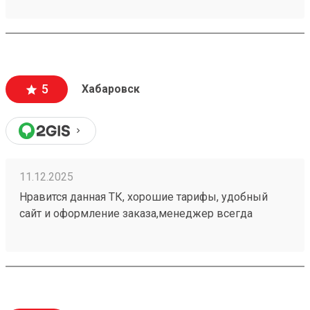
терминалы, а так рекомендую 251032715
5
Хабаровск
11.12.2025
Нравится данная ТК, хорошие тарифы, удобный
сайт и оформление заказа,менеджер всегда
подскажет, жаль что не во всех городах есть
терминалы, а так рекомендую Заказов делали
много, 251049165