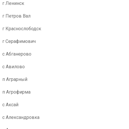
г Ленинск
г Петров Вал
г Краснослободск
г Серафимович
с Абганерово
с Авилово
п Аграрный
п Агрофирма
с Аксай
с Александровка