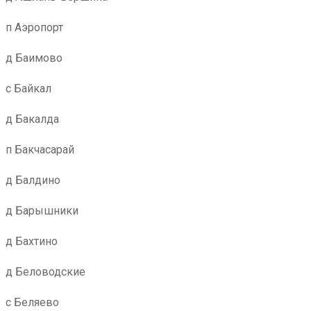
п Аэропорт
д Баимово
с Байкал
д Бакалда
п Бакчасарай
д Балдино
д Барышники
д Бахтино
д Беловодские
с Беляево