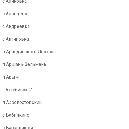
с Аликовка
с Алонцево
с Андреевка
с Антиповка
п Арчединского Лесхоза
п Аршань-Зельмень
п Арым
г Ахтубинск-7
п Аэропортовский
с Бабинкино
с Баранниково