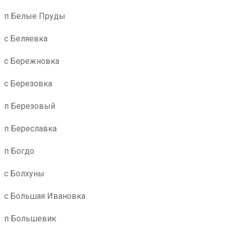
п Белые Пруды
с Беляевка
с Бережновка
с Березовка
п Березовый
п Береславка
п Богдо
с Болхуны
с Большая Ивановка
п Большевик