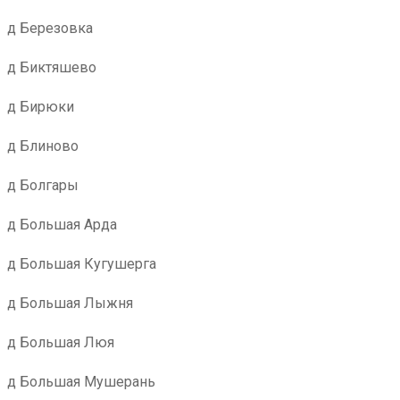
д Березовка
д Биктяшево
д Бирюки
д Блиново
д Болгары
д Большая Арда
д Большая Кугушерга
д Большая Лыжня
д Большая Люя
д Большая Мушерань