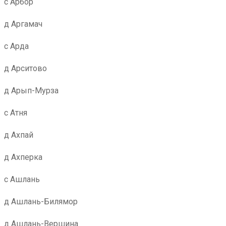
с Арбор
д Аргамач
с Арда
д Арситово
д Арып-Мурза
с Атня
д Ахпай
д Ахперка
с Ашлань
д Ашлань-Билямор
д Ашлань-Вершина