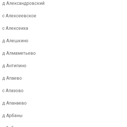
д Александровский
с Алексеевское
с Алексеиха
д Алешкино
д Алмаметьево
д Антипино
д Апаево
с Апазово
д Апанаево
д Арбаны