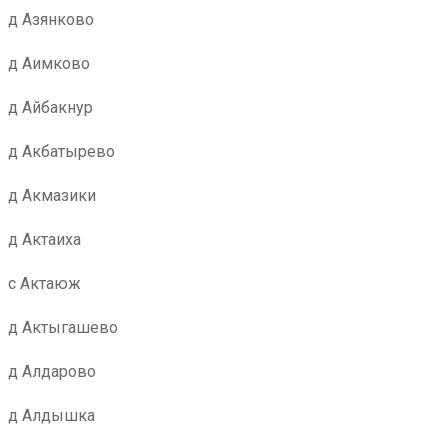
д Азянково
д Аимково
д Айбакнур
д Акбатырево
д Акмазики
д Актаиха
с Актаюж
д Актыгашево
д Алдарово
д Алдышка