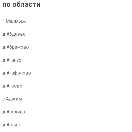
по области
г Малмыж
д Абдаево
д Абрамово
д Аганур
д Агафоново
д Агеево
с Аджим
д Азелино
д Азъял