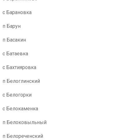
с Барановка
п Барун
п Басакин
с Батаевка
с Бахтияровка
п Белоглинский
с Белогорки
с Белокаменка
п Белоковыльный
п Белореченский