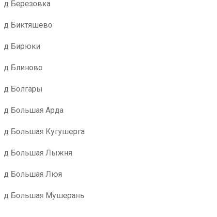
д Березовка
д Биктяшево
д Бирюки
д Блиново
д Болгары
д Большая Арда
д Большая Кугушерга
д Большая Лыжня
д Большая Люя
д Большая Мушерань