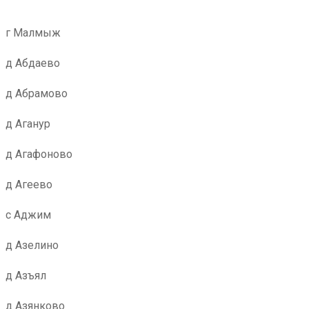
г Малмыж
д Абдаево
д Абрамово
д Аганур
д Агафоново
д Агеево
с Аджим
д Азелино
д Азъял
д Азянково