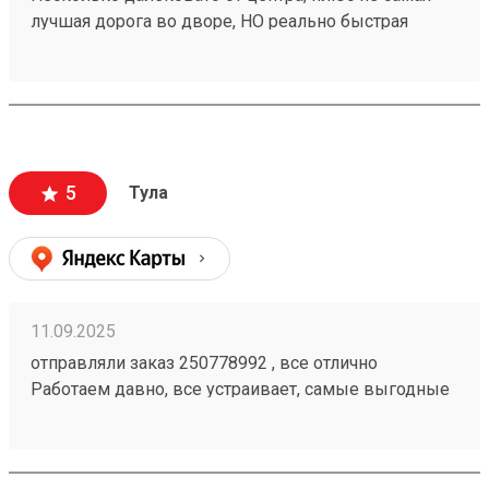
лучшая дорога во дворе, НО реально быстрая
доставка, иногда даже на 1-2 дня быстрее плана,
плюс адекватная ценовая политика. Так что почти 5.
Заказ 260094869.
5
Тула
11.09.2025
отправляли заказ 250778992 , все отлично
Работаем давно, все устраивает, самые выгодные
цены, сопровождение менеджера просто на
высшем уровне. Спасибо ТК за отличную работу.
все всегда доставляется вовремя