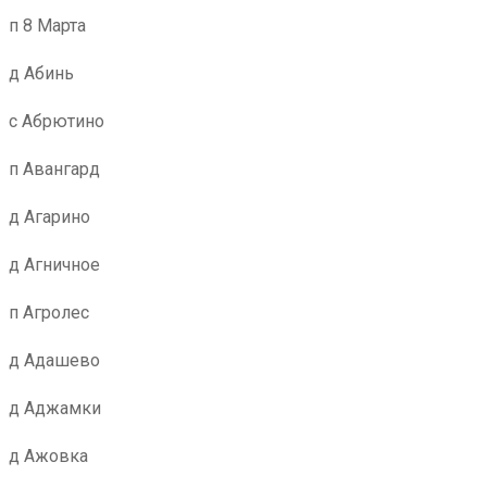
п 8 Марта
д Абинь
с Абрютино
п Авангард
д Агарино
д Агничное
п Агролес
д Адашево
д Аджамки
д Ажовка