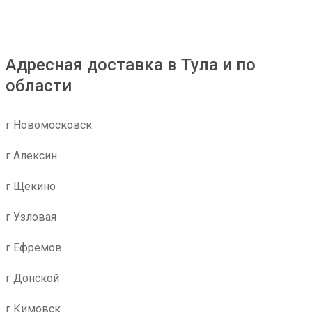
Адресная доставка в Тула и по
области
г Новомосковск
г Алексин
г Щекино
г Узловая
г Ефремов
г Донской
г Кимовск