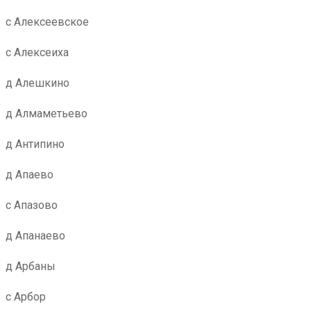
с Алексеевское
с Алексеиха
д Алешкино
д Алмаметьево
д Антипино
д Апаево
с Апазово
д Апанаево
д Арбаны
с Арбор