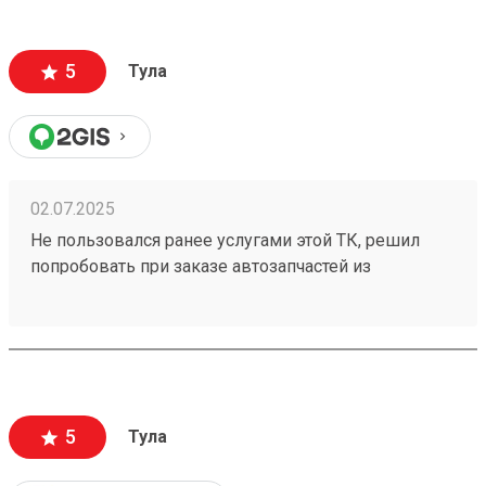
5
Тула
02.07.2025
Не пользовался ранее услугами этой ТК, решил
попробовать при заказе автозапчастей из
Владивостока. Сроки доставки и стоимость меня
приятно удивили. Бонусом порадовали вежливые
сотрудники в пункте выдачи, буду заказывать еще.
Заказ номер 250209476
5
Тула