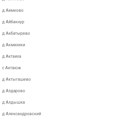
д Аимково
д Айбакнур
д Акбатырево
д Акмазики
д Актаиха
с Актаюж
д Актыгашево
д Алдарово
д Алдышка
д Александровский