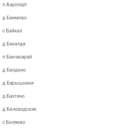
п Аэропорт
д Баимово
с Байкал
д Бакалда
п Бакчасарай
д Балдино
д Барышники
д Бахтино
д Беловодские
с Беляево