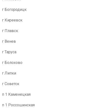
г Богородицк
г Киреевск
г Плавск
г Венев
г Таруса
г Болохово
г Липки
г Советск
п 1 Каменецкая
п 1 Россошинская