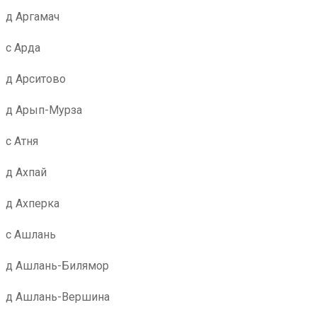
д Аргамач
с Арда
д Арситово
д Арып-Мурза
с Атня
д Ахпай
д Ахперка
с Ашлань
д Ашлань-Билямор
д Ашлань-Вершина