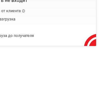
ь не входит
 от клиента
азгрузка
руза до получателя