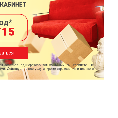
 КАБИНЕТ
од*
T15
ваться
льзоваться единоразово только в личном кабинете. Не
ми. Действует на все услуги, кроме страхования и платного