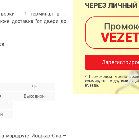
ЧЕРЕЗ ЛИЧНЫЙ
возки - 1 терминал в г.
акже доставка "от двери до
Промок
VEZE
ск
Зарегистриро
* Промокодом можно воспо
суммируется с другими акция
въезда.
Чт
0
Выходной
ой
 на маршруте Йошкар-Ола —