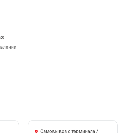
аз
авлении
Самовывоз с терминала /