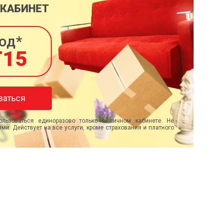
 КАБИНЕТ
од*
T15
ваться
льзоваться единоразово только в личном кабинете. Не
ми. Действует на все услуги, кроме страхования и платного