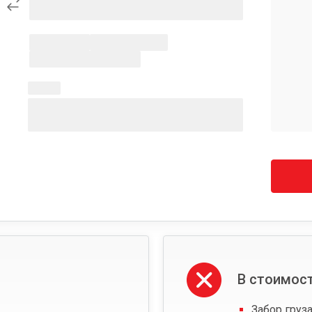
В стоимост
Забор груза