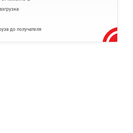
азгрузка
руза до получателя