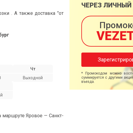
ЧЕРЕЗ ЛИЧНЫЙ
ки . А также доставка "от
Промок
VEZE
бург
Зарегистриро
Чт
* Промокодом можно воспо
0
Выходной
суммируется с другими акция
въезда.
ой
а маршруте Яровое — Санкт-