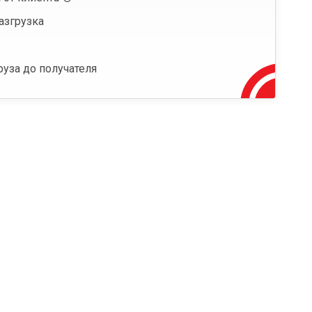
азгрузка
руза до получателя