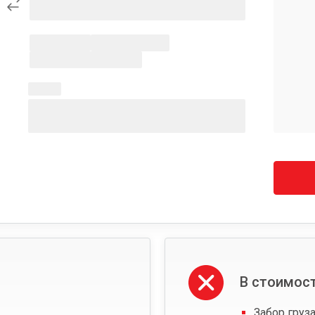
В стоимост
Забор груза