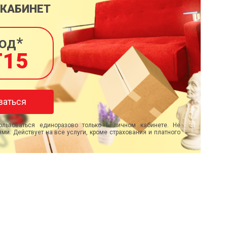
 КАБИНЕТ
од*
T15
ваться
льзоваться единоразово только в личном кабинете. Не
ми. Действует на все услуги, кроме страхования и платного