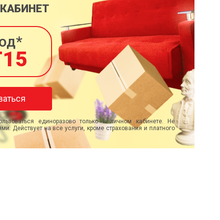
 КАБИНЕТ
од*
T15
ваться
льзоваться единоразово только в личном кабинете. Не
ми. Действует на все услуги, кроме страхования и платного