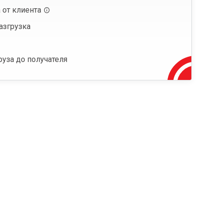
 от клиента
азгрузка
руза до получателя