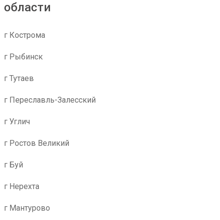
области
г Кострома
г Рыбинск
г Тутаев
г Переславль-Залесский
г Углич
г Ростов Великий
г Буй
г Нерехта
г Мантурово