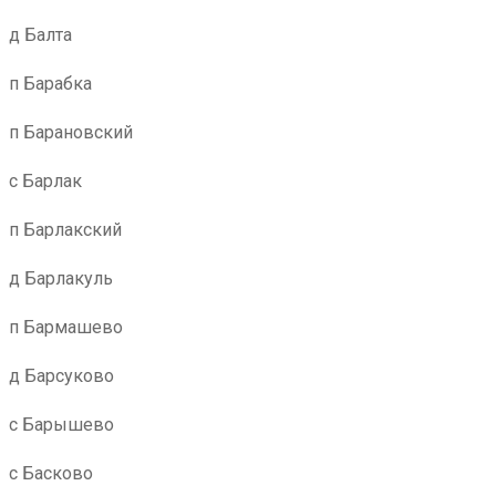
д Балта
п Барабка
п Барановский
с Барлак
п Барлакский
д Барлакуль
п Бармашево
д Барсуково
с Барышево
с Басково