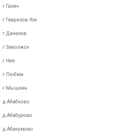
г Галич
г Гаврилов-Ям
г Данилов
г Заволжск
г Нея
г Любим
г Мышкин
д Абабково
д Абабурово
д Абакумово