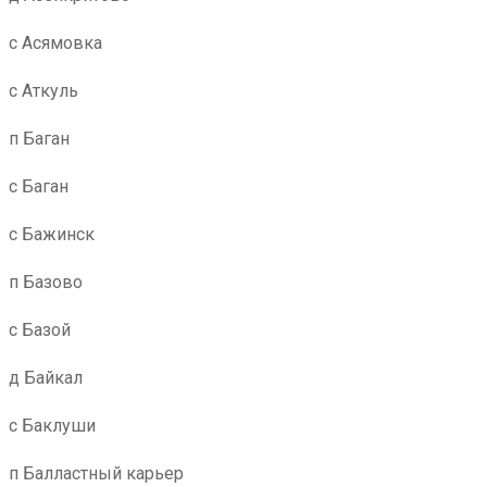
с Асямовка
с Аткуль
п Баган
с Баган
с Бажинск
п Базово
с Базой
д Байкал
с Баклуши
п Балластный карьер