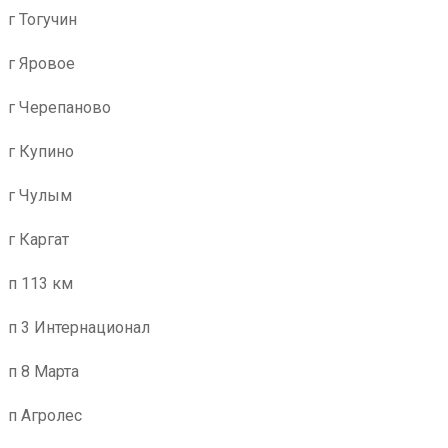
г Тогучин
г Яровое
г Черепаново
г Купино
г Чулым
г Каргат
п 113 км
п 3 Интернационал
п 8 Марта
п Агролес