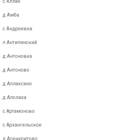
с Аллак
д Амба
с Андреевка
п Антипинский
д Антоновка
д Антоново
д Аплаксино
д Аполиха
с Артамоново
с Архангельское
д Асенкритово