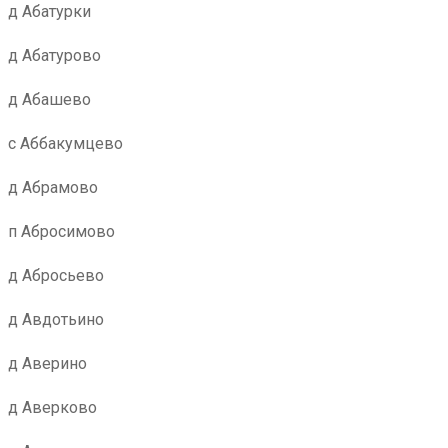
д Абатурки
д Абатурово
д Абашево
с Аббакумцево
д Абрамово
п Абросимово
д Абросьево
д Авдотьино
д Аверино
д Аверково