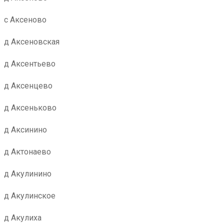
с Аксеново
д Аксеновская
д Аксентьево
д Аксенцево
д Аксеньково
д Аксинино
д Актонаево
д Акулинино
д Акулинское
д Акулиха