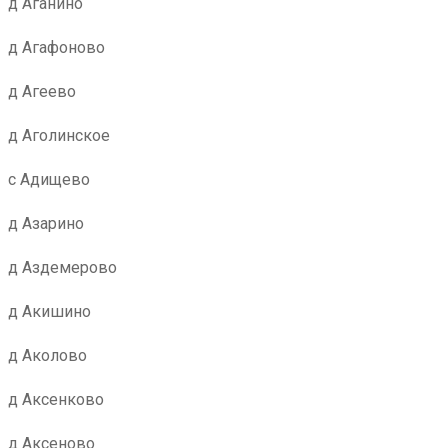
д Аганино
д Агафоново
д Агеево
д Аголинское
с Адищево
д Азарино
д Аздемерово
д Акишино
д Аколово
д Аксенково
д Аксеново