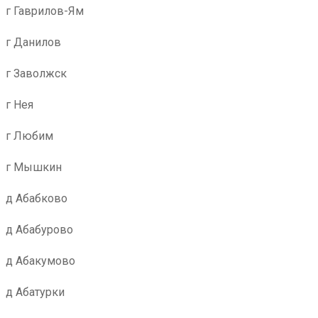
г Гаврилов-Ям
г Данилов
г Заволжск
г Нея
г Любим
г Мышкин
д Абабково
д Абабурово
д Абакумово
д Абатурки