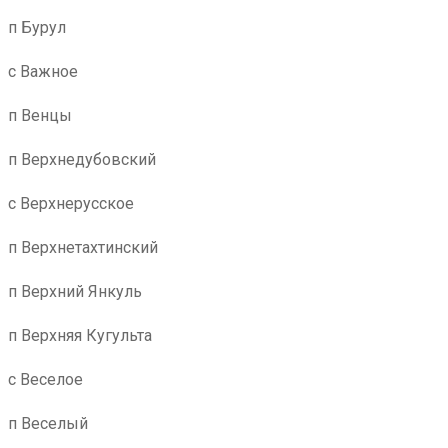
п Бурул
с Важное
п Венцы
п Верхнедубовский
с Верхнерусское
п Верхнетахтинский
п Верхний Янкуль
п Верхняя Кугульта
с Веселое
п Веселый