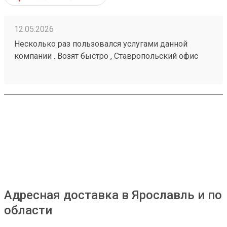
12.05.2026
Несколько раз пользовался услугами данной
компании . Возят быстро , Ставропольский офис
проблем не доставлял . Московские сотрудники
иногда косячат , но благодаря беседам со службой
поддержки все решается . Заказ № 260425670
Адресная доставка в Ярославль и по
области