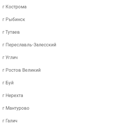
г Кострома
г Рыбинск
г Тутаев
г Переславль-Залесский
г Углич
г Ростов Великий
г Буй
г Нерехта
г Мантурово
г Галич