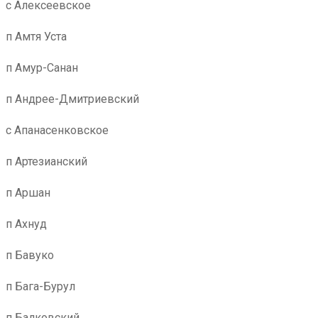
с Алексеевское
п Амтя Уста
п Амур-Санан
п Андрее-Дмитриевский
с Апанасенковское
п Артезианский
п Аршан
п Ахнуд
п Бавуко
п Бага-Бурул
п Балковский