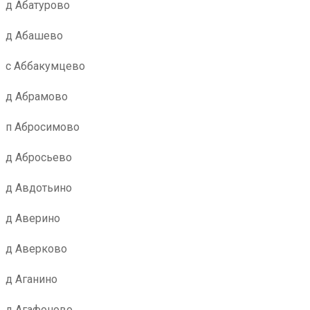
д Абатурово
д Абашево
с Аббакумцево
д Абрамово
п Абросимово
д Абросьево
д Авдотьино
д Аверино
д Аверково
д Аганино
д Агафоново