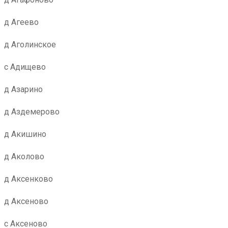
д Агеево
д Аголинское
с Адищево
д Азарино
д Аздемерово
д Акишино
д Аколово
д Аксенково
д Аксеново
с Аксеново