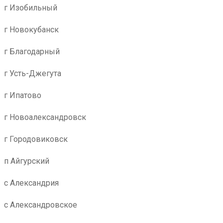
г Изобильный
г Новокубанск
г Благодарный
г Усть-Джегута
г Ипатово
г Новоалександровск
г Городовиковск
п Айгурский
с Александрия
с Александровское