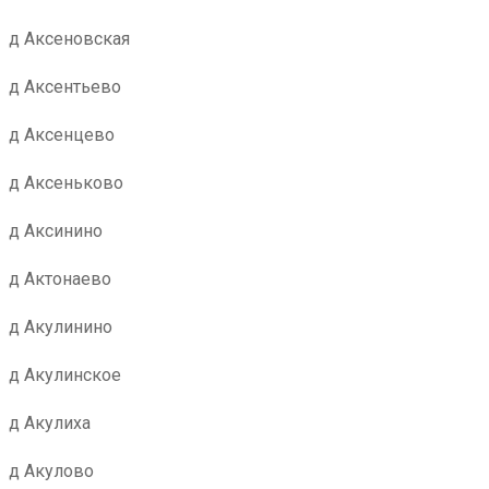
д Аксеновская
д Аксентьево
д Аксенцево
д Аксеньково
д Аксинино
д Актонаево
д Акулинино
д Акулинское
д Акулиха
д Акулово