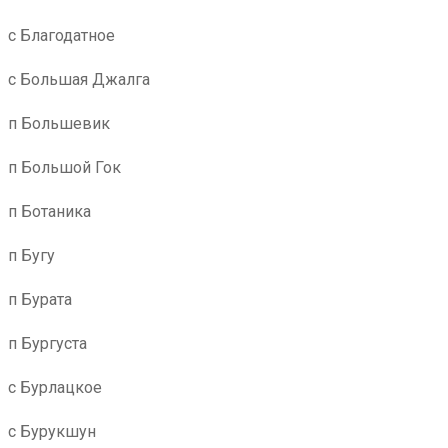
с Благодатное
с Большая Джалга
п Большевик
п Большой Гок
п Ботаника
п Бугу
п Бурата
п Бургуста
с Бурлацкое
с Бурукшун