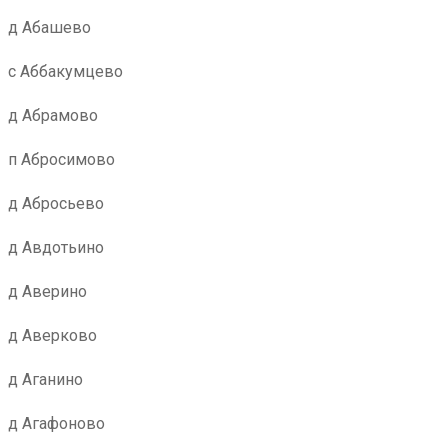
д Абашево
с Аббакумцево
д Абрамово
п Абросимово
д Абросьево
д Авдотьино
д Аверино
д Аверково
д Аганино
д Агафоново