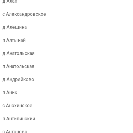
д Алап
с Александровское
д Алёшина
п Алтынай
д Анатольская
п Анатольская
д Андрейково
п Аник
с Анохинское
п Антипинский
с Антоново