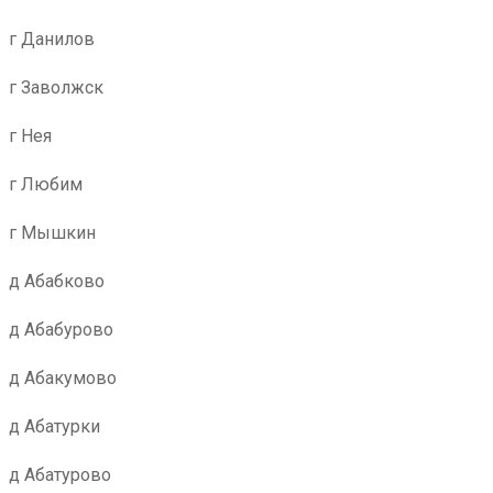
г Данилов
г Заволжск
г Нея
г Любим
г Мышкин
д Абабково
д Абабурово
д Абакумово
д Абатурки
д Абатурово