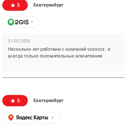
5
Екатеринбург
31.05.2026
Несколько лет работаем с компаний vozovoz , и
всегда только положительные впечатления.
Особенно хотелось бы отметить скорость доставки,
удобное приложение и чат бот в telegram , где
можно посмотреть всю интересующую
информацию , а также вежливый и отзывчивый
персонал. Груз всегда доставляется в целости и
сохранности , и сотрудники аккуратны при загрузке
5
Екатеринбург
, выгрузке 🙌🏻 Заказ 260502771