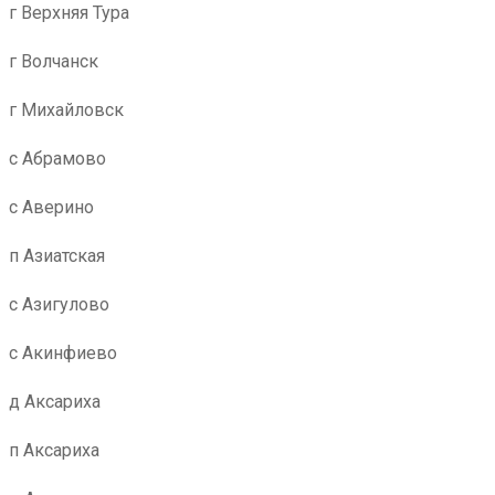
г Верхняя Тура
г Волчанск
г Михайловск
с Абрамово
с Аверино
п Азиатская
с Азигулово
с Акинфиево
д Аксариха
п Аксариха