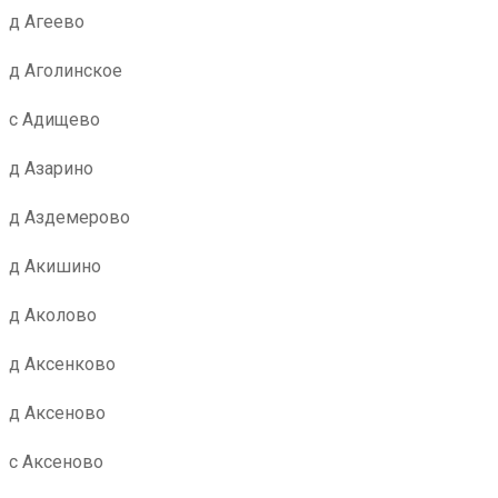
д Агеево
д Аголинское
с Адищево
д Азарино
д Аздемерово
д Акишино
д Аколово
д Аксенково
д Аксеново
с Аксеново