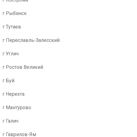
г Рыбинск
г Тутаев
г Переславль-Залесский
г Углич
г Ростов Великий
г Буй
г Нерехта
г Мантурово
г Галич
г Гаврилов-Ям