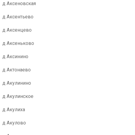
д Аксеновская
д Аксентьево
д Аксенцево
д Аксеньково
д Аксинино
д Актонаево
д Акулинино
д Акулинское
д Акулиха
д Акулово