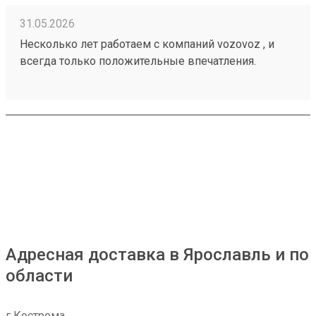
31.05.2026
Несколько лет работаем с компаний vozovoz , и
всегда только положительные впечатления.
Особенно хотелось бы отметить скорость доставки,
удобное приложение и чат бот в telegram , где
можно посмотреть всю интересующую
информацию , а также вежливый и отзывчивый
персонал. Груз всегда доставляется в целости и
сохранности , и сотрудники аккуратны при загрузке
, выгрузке 🙌🏻 Заказ 260502771
Адресная доставка в Ярославль и по
области
г Кострома