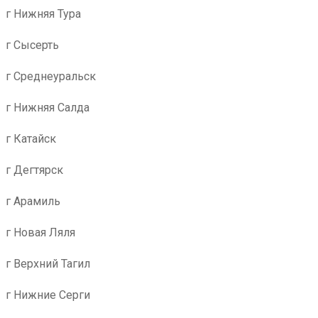
г Нижняя Тура
г Сысерть
г Среднеуральск
г Нижняя Салда
г Катайск
г Дегтярск
г Арамиль
г Новая Ляля
г Верхний Тагил
г Нижние Серги