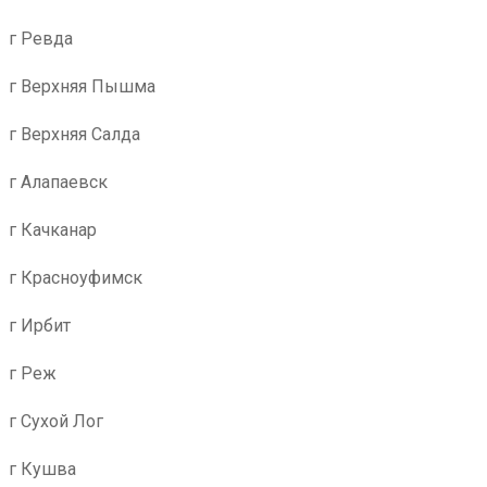
г Ревда
г Верхняя Пышма
г Верхняя Салда
г Алапаевск
г Качканар
г Красноуфимск
г Ирбит
г Реж
г Сухой Лог
г Кушва