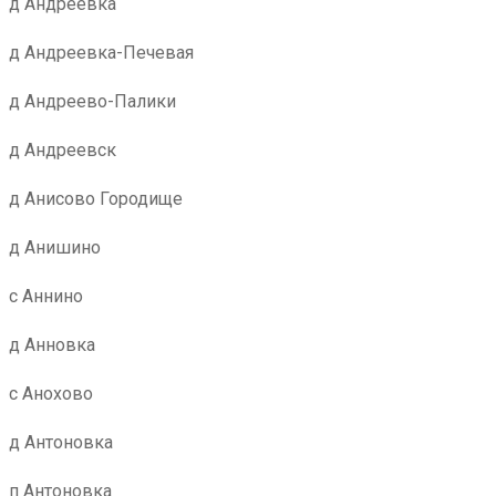
д Андреевка
д Андреевка-Печевая
д Андреево-Палики
д Андреевск
д Анисово Городище
д Анишино
с Аннино
д Анновка
с Анохово
д Антоновка
п Антоновка