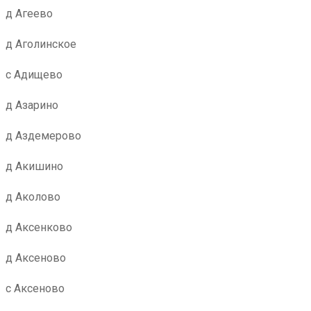
д Агеево
д Аголинское
с Адищево
д Азарино
д Аздемерово
д Акишино
д Аколово
д Аксенково
д Аксеново
с Аксеново