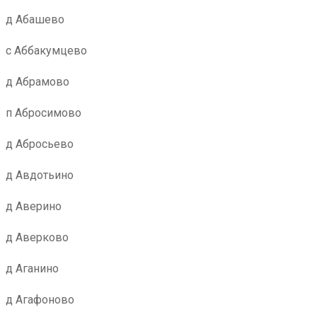
д Абашево
с Аббакумцево
д Абрамово
п Абросимово
д Абросьево
д Авдотьино
д Аверино
д Аверково
д Аганино
д Агафоново