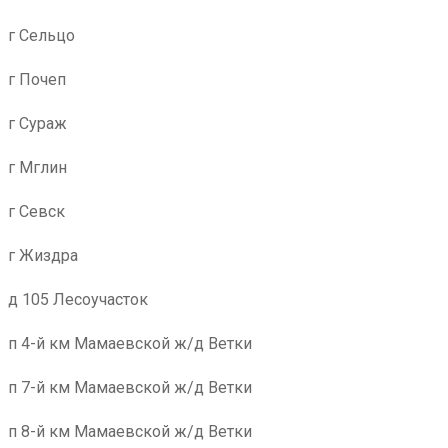
г Сельцо
г Почеп
г Сураж
г Мглин
г Севск
г Жиздра
д 105 Лесоучасток
п 4-й км Мамаевской ж/д Ветки
п 7-й км Мамаевской ж/д Ветки
п 8-й км Мамаевской ж/д Ветки