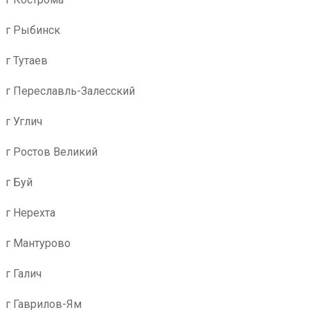
г Рыбинск
г Тутаев
г Переславль-Залесский
г Углич
г Ростов Великий
г Буй
г Нерехта
г Мантурово
г Галич
г Гаврилов-Ям