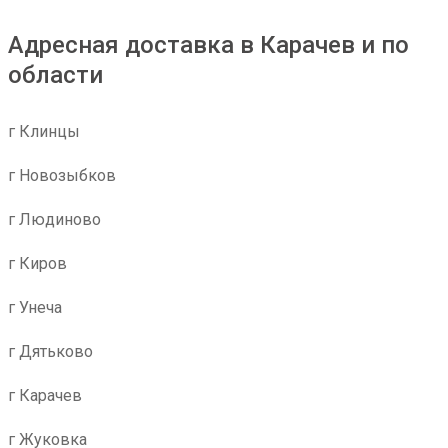
Адресная доставка в Карачев и по
области
г Клинцы
г Новозыбков
г Людиново
г Киров
г Унеча
г Дятьково
г Карачев
г Жуковка