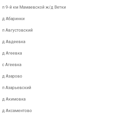
п 9-й км Мамаевской ж/д Ветки
д Абаринки
п Августовский
д Авдеевка
д Агеевка
с Агеевка
д Азарово
п Азарьевский
д Акимовка
д Аксаментово