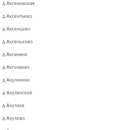
д Аксеновская
д Аксентьево
д Аксенцево
д Аксеньково
д Аксинино
д Актонаево
д Акулинино
д Акулинское
д Акулиха
д Акулово