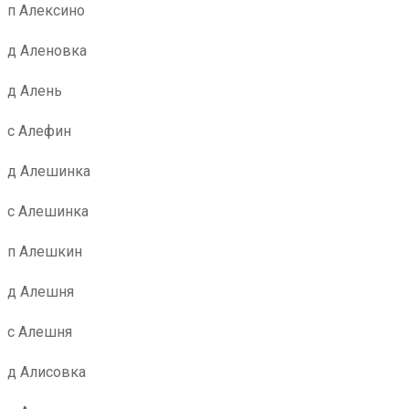
п Алексино
д Аленовка
д Алень
с Алефин
д Алешинка
с Алешинка
п Алешкин
д Алешня
с Алешня
д Алисовка