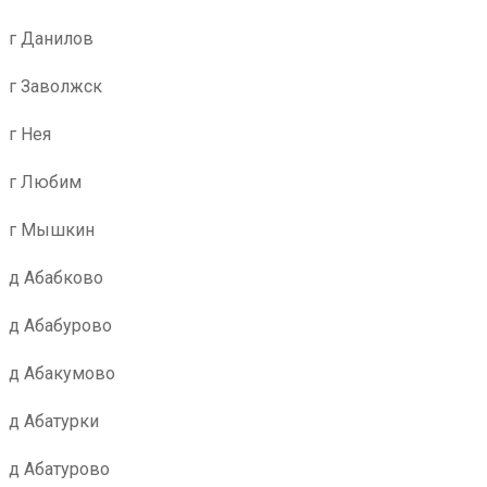
г Данилов
г Заволжск
г Нея
г Любим
г Мышкин
д Абабково
д Абабурово
д Абакумово
д Абатурки
д Абатурово