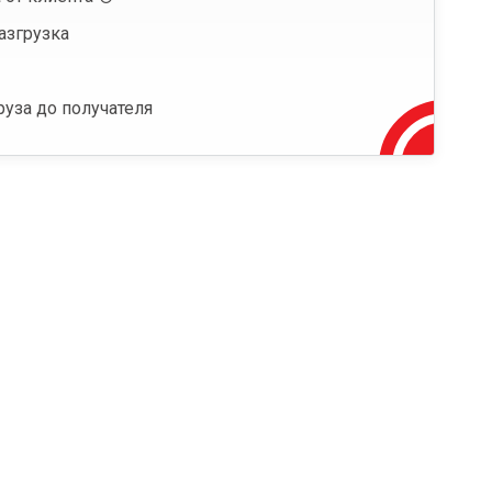
азгрузка
руза до получателя