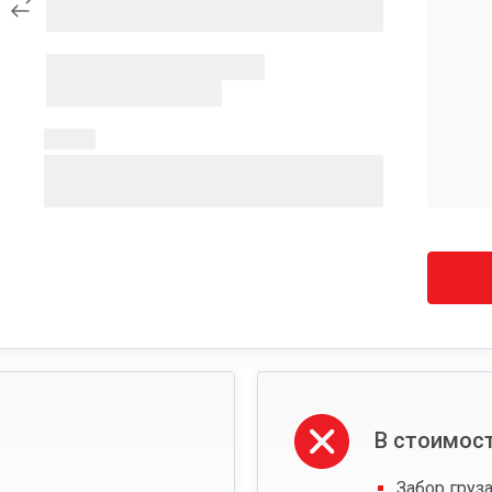
В стоимост
Забор груза