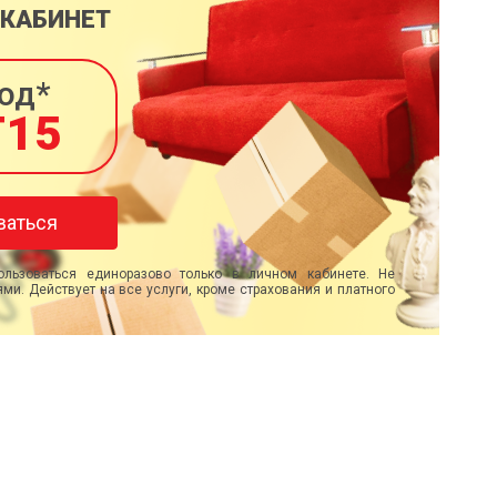
 КАБИНЕТ
од*
T15
ваться
льзоваться единоразово только в личном кабинете. Не
ми. Действует на все услуги, кроме страхования и платного