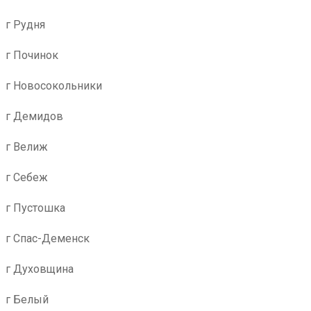
г Рудня
г Починок
г Новосокольники
г Демидов
г Велиж
г Себеж
г Пустошка
г Спас-Деменск
г Духовщина
г Белый