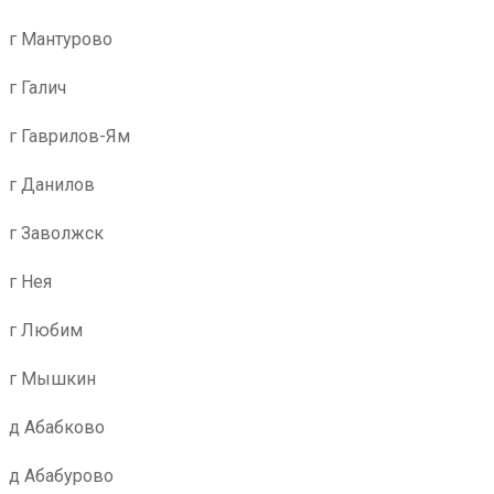
г Мантурово
г Галич
г Гаврилов-Ям
г Данилов
г Заволжск
г Нея
г Любим
г Мышкин
д Абабково
д Абабурово