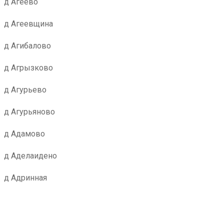
д Агеево
д Агеевщина
д Агибалово
д Агрызково
д Агурьево
д Агурьяново
д Адамово
д Аделаидено
д Адринная