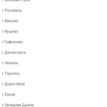
г Рославль
г Вязьма
г Ярцево
г Сафоново
г Десногорск
г Невель
г Торопец
г Дорогобуж
г Ельня
г Западная Двина