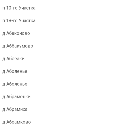
п 10-го Участка
п 18-го Участка
д Абаконово
д Аббакумово
д Аблезки
д Аболенье
д Аболонье
д Абраменки
д Абрамиха
д Абрамково