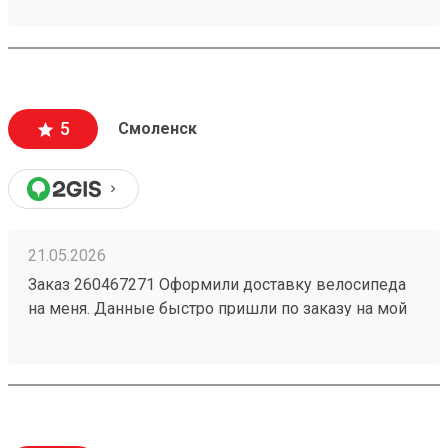
5
Смоленск
21.05.2026
Заказ 260467271 Оформили доставку велосипеда
на меня. Данные быстро пришли по заказу на мой
номер. Перешел, сайт очень приятный,
информации много, как формируется стоимость
доставки и из чего. Даже есть телеграмм бот, что
тоже очень удобно. Дали приветственный
промокод, не нашел куда ввести, написал в