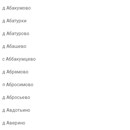
д Абакумово
д Абатурки
д Абатурово
д Абашево
с Аббакумцево
д Абрамово
п Абросимово
д Абросьево
д Авдотьино
д Аверино