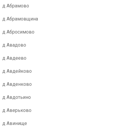
д Абрамово
д Абрамовщина
д Абросимово
д Авадово
д Авдеево
д Авдейково
д Авденково
д Авдотьино
д Аверьково
д Авинище