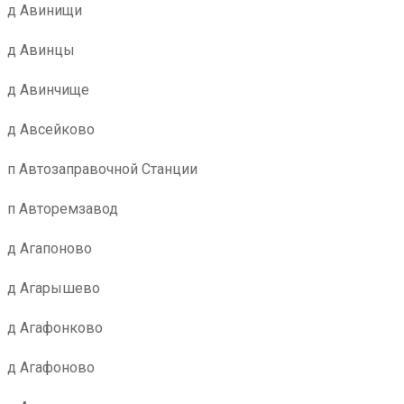
д Авинищи
д Авинцы
д Авинчище
д Авсейково
п Автозаправочной Станции
п Авторемзавод
д Агапоново
д Агарышево
д Агафонково
д Агафоново