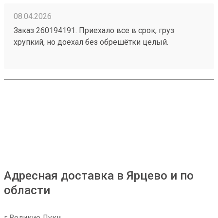
08.04.2026
Заказ 260194191. Приехало все в срок, груз
хрупкий, но доехал без обрешётки целый.
Вежливый оператор на ресепшн. Рекомендую.
Есть преимущества по отношению к деловым -
цена!
Адресная доставка в Ярцево и по
области
г Великие Луки