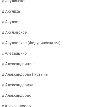
д Акулинское
д Акулиха
д Акулово
д Акуловское
д Акуловское (Федуринская с/а)
с Алевайцино
д Александрицино
д Александрова Пустынь
д Александровка
д Александрово
с Александрово