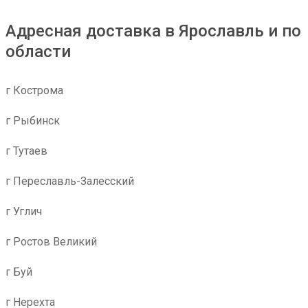
Адресная доставка в Ярославль и по
области
г Кострома
г Рыбинск
г Тутаев
г Переславль-Залесский
г Углич
г Ростов Великий
г Буй
г Нерехта