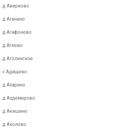
д Аверково
д Аганино
д Агафоново
д Агеево
д Аголинское
с Адищево
д Азарино
д Аздемерово
д Акишино
д Аколово