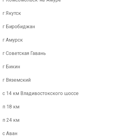
г Якутск
г Биробиджан
г Амурск
г Советская Гавань
г Бикин
г Вяземский
с 14 км Владивостокского шоссе
п 18 км
п 24 км
с Аван