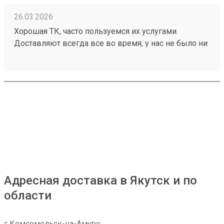
26.03.2026
Хорошая ТК, часто пользуемся их услугами.
Доставляют всегда все во время, у нас не было ни
разу задержек, происшествий с грузом. Ценник
средний, зависит от направления. Удобный сайт,
менеджеры оперативно отвечают. Нет навязанных
доп услуг. Заказ 260199248 водитель помог
выгрузить и донести до офиса
Адресная доставка в Якутск и по
области
г Комсомольск-на-Амуре