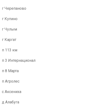
г Черепаново
г Купино
г Чулым
г Каргат
п 113 км
п 3 Интернационал
п 8 Марта
п Агролес
с Аксениха
д Алабуга