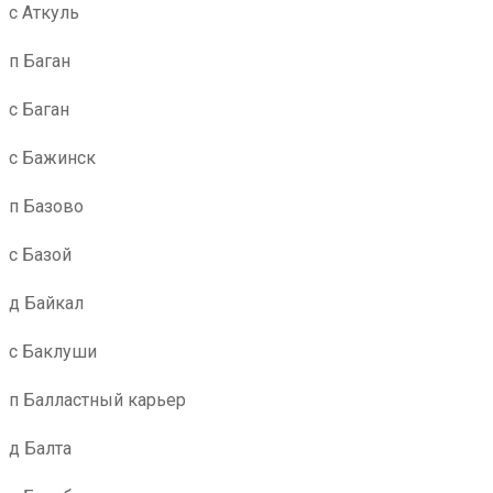
с Аткуль
п Баган
с Баган
с Бажинск
п Базово
с Базой
д Байкал
с Баклуши
п Балластный карьер
д Балта