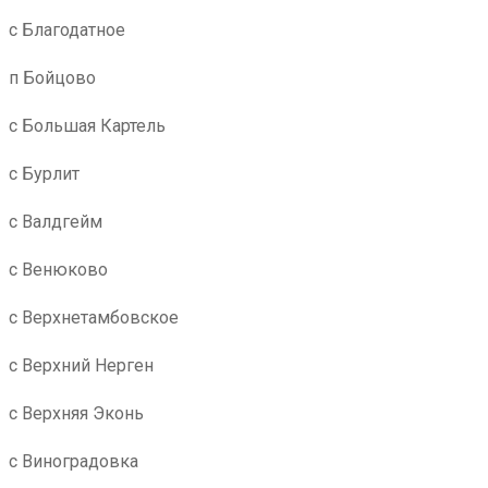
с Благодатное
п Бойцово
с Большая Картель
с Бурлит
с Валдгейм
с Венюково
с Верхнетамбовское
с Верхний Нерген
с Верхняя Эконь
с Виноградовка