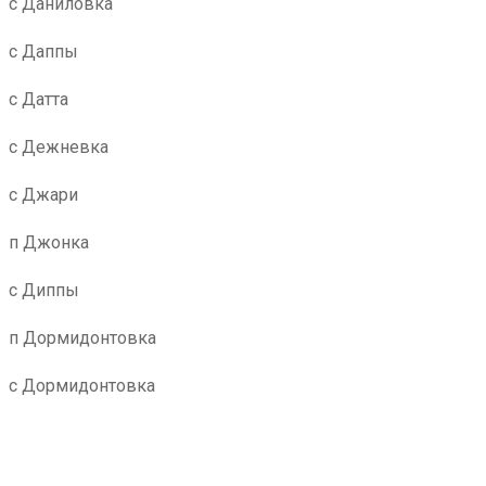
с Даниловка
с Даппы
с Датта
с Дежневка
с Джари
п Джонка
с Диппы
п Дормидонтовка
с Дормидонтовка