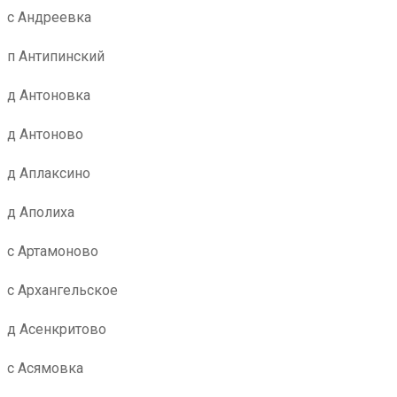
с Андреевка
п Антипинский
д Антоновка
д Антоново
д Аплаксино
д Аполиха
с Артамоново
с Архангельское
д Асенкритово
с Асямовка