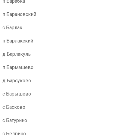
п Барабка
п Барановский
с Барлак
п Барлакский
д Барлакуль
п Бармашево
д Барсуково
с Барышево
с Басково
с Батурино
с Бедрино