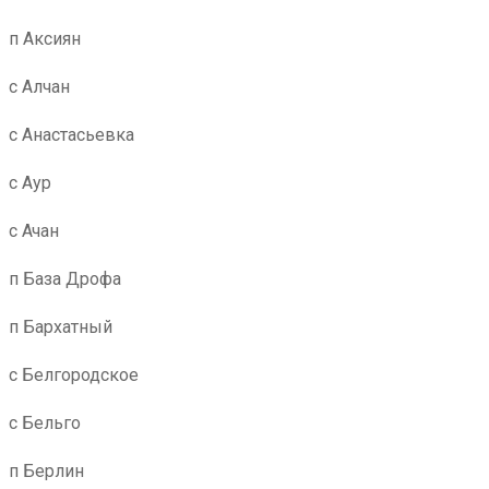
п Аксиян
с Алчан
с Анастасьевка
с Аур
с Ачан
п База Дрофа
п Бархатный
с Белгородское
с Бельго
п Берлин