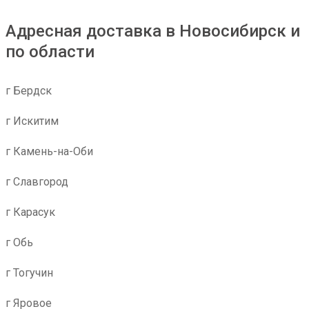
Адресная доставка в Новосибирск и
по области
г Бердск
г Искитим
г Камень-на-Оби
г Славгород
г Карасук
г Обь
г Тогучин
г Яровое