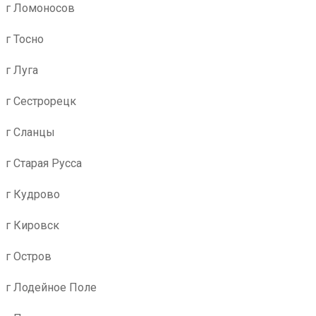
г Ломоносов
г Тосно
г Луга
г Сестрорецк
г Сланцы
г Старая Русса
г Кудрово
г Кировск
г Остров
г Лодейное Поле