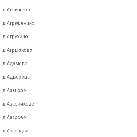
д Агнищево
д Аграфенино
д Агрухино
д Агрызково
д Адамово
д Адворица
д Азаново
д Азарниково
д Азарово
д Азародня