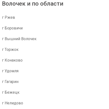
Волочек и по области
г Ржев
г Боровичи
г Вышний Волочек
г Торжок
г Конаково
г Удомля
г Гагарин
г Бежецк
г Нелидово