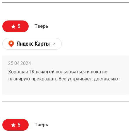
удовольствие сотрудничать. Сам продолжаю
пользоваться их услугами и всем рекомендую!
5
Тверь
25.04.2024
Хорошая ТК,начал ей пользоваться и пока не
планирую прекращать.Все устраивает, доставляют
быстро и дешевле, чем другие.Находятся рядом с
домом, удобный подъезд.Ребята всегда
дружелюбные.Получал заказ 240307631, помогли
загрузить, за что отдельное спасибо
5
Тверь