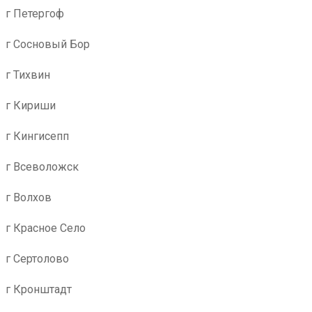
г Петергоф
г Сосновый Бор
г Тихвин
г Кириши
г Кингисепп
г Всеволожск
г Волхов
г Красное Село
г Сертолово
г Кронштадт