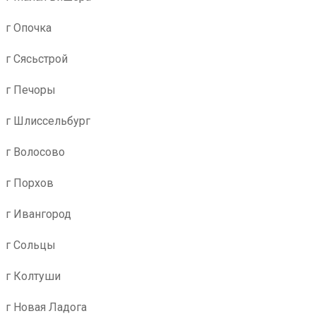
г Опочка
г Сясьстрой
г Печоры
г Шлиссельбург
г Волосово
г Порхов
г Ивангород
г Сольцы
г Колтуши
г Новая Ладога