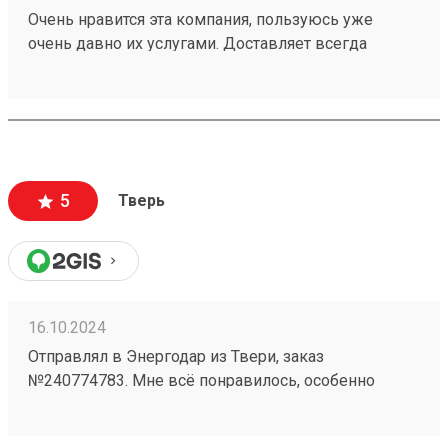
Очень нравится эта компания, пользуюсь уже
очень давно их услугами. Доставляет всегда
быстро, иногда раньше обозначенных сроков.На
выдаче очередей нет, вежливые грузчики(что
крайне редко), в общем, всем рекомендую. Номер
заказа 250137255
5
Тверь
16.10.2024
Отправлял в Энергодар из Твери, заказ
№240774783. Мне всё понравилось, особенно
сопровождение менеджера Светланы, ни одного
вопроса без внимания и решения не осталось, одно