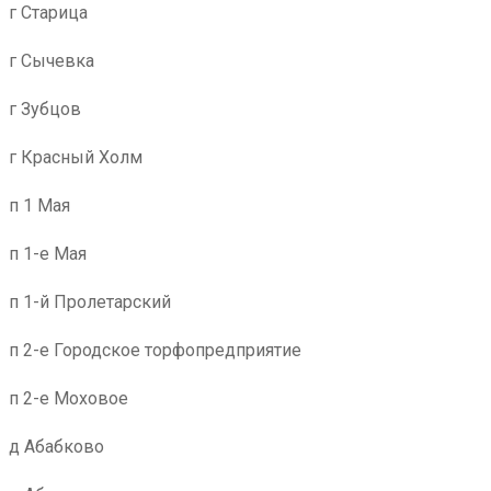
г Старица
г Сычевка
г Зубцов
г Красный Холм
п 1 Мая
п 1-е Мая
п 1-й Пролетарский
п 2-е Городское торфопредприятие
п 2-е Моховое
д Абабково