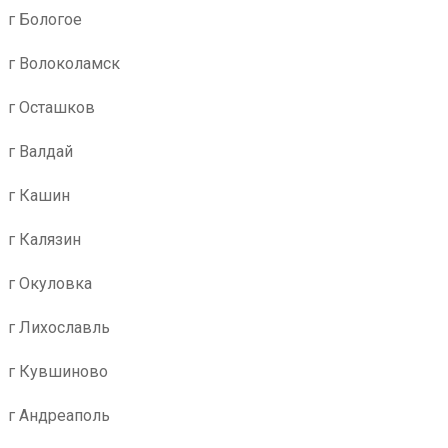
г Бологое
г Волоколамск
г Осташков
г Валдай
г Кашин
г Калязин
г Окуловка
г Лихославль
г Кувшиново
г Андреаполь