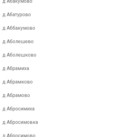
д Абакумово
д Абатурово
д Аббакумово
д Аболешево
д Аболешково
д Абрамиха
д Абрамково
д Абрамово
д Абросимиха
д Абросимовка
д Абросимово