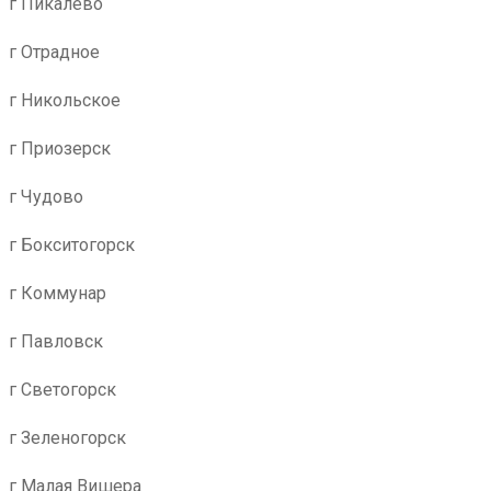
г Пикалево
г Отрадное
г Никольское
г Приозерск
г Чудово
г Бокситогорск
г Коммунар
г Павловск
г Светогорск
г Зеленогорск
г Малая Вишера