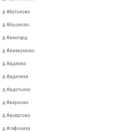
д Абутьково
д Абушково
д Авангард
д Аввакумово
д Авдеево
д Авделиха
д Авдотьино
д Аверково
д Авсергово
д Агафониха