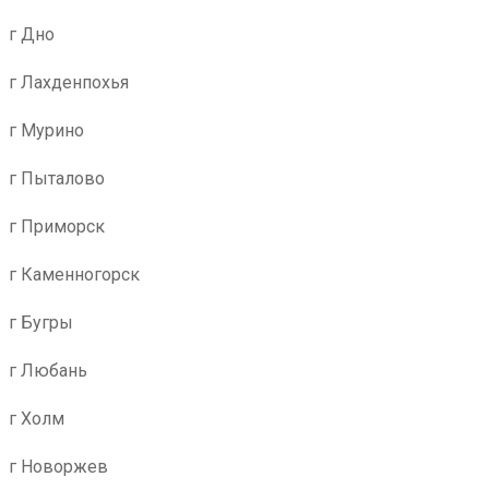
г Дно
г Лахденпохья
г Мурино
г Пыталово
г Приморск
г Каменногорск
г Бугры
г Любань
г Холм
г Новоржев