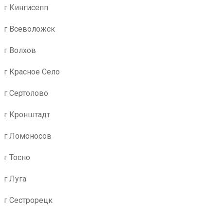
г Кингисепп
г Всеволожск
г Волхов
г Красное Село
г Сертолово
г Кронштадт
г Ломоносов
г Тосно
г Луга
г Сестрорецк