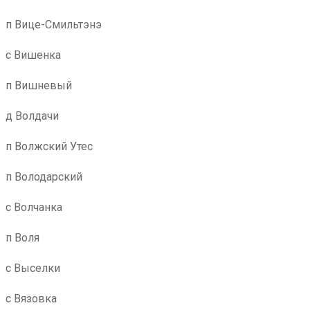
п Вице-Смильтэнэ
с Вишенка
п Вишневый
д Волдачи
п Волжский Утес
п Володарский
с Волчанка
п Воля
с Выселки
с Вязовка