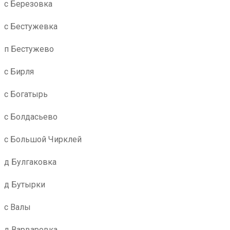
с Березовка
с Бестужевка
п Бестужево
с Бирля
с Богатырь
с Болдасьево
с Большой Чирклей
д Булгаковка
д Бутырки
с Валы
д Варваровка