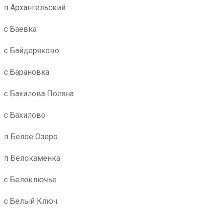
п Архангельский
с Баевка
с Байдеряково
с Барановка
с Бахилова Поляна
с Бахилово
п Белое Озеро
п Белокаменка
с Белоключье
с Белый Ключ