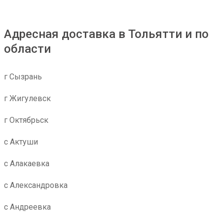
Адресная доставка в Тольятти и по
области
г Сызрань
г Жигулевск
г Октябрьск
с Актуши
с Алакаевка
с Александровка
с Андреевка