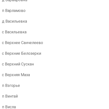
п Варламово
д Васильевка
с Васильевка
с Верхнее Санчелеево
с Верхние Белозерки
с Верхний Сускан
с Верхняя Маза
п Взгорье
п Винтай
п Висла