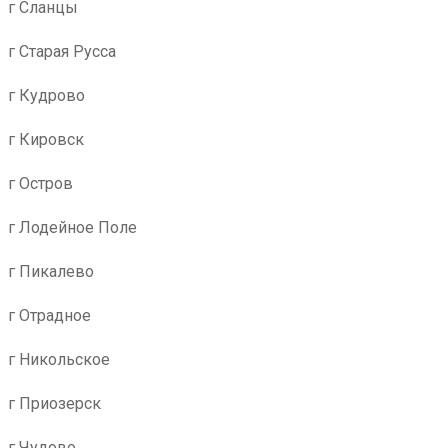
г Сланцы
г Старая Русса
г Кудрово
г Кировск
г Остров
г Лодейное Поле
г Пикалево
г Отрадное
г Никольское
г Приозерск
г Чудово