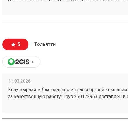
чёткое соблюдение сроков доставки;
вежливый и ответственный персонал
5
Тольятти
11.03.2026
Хочу выразить благодарность транспортной компании 
за качественную работу! Груз 260172963 доставлен в с
повреждений. Ребята вежливые, помогли с загрузкой .
Обязательно обращусь ещё и буду рекомендовать вас