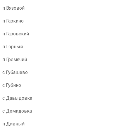
п Вязовой
п Гаркино
п Гаровский
п Горный
п Гремячий
с Губашево
с Губино
с Давыдовка
с Демидовка
п Дивный