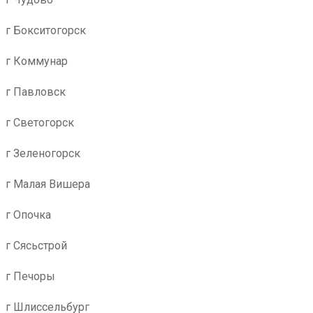
г Бокситогорск
г Коммунар
г Павловск
г Светогорск
г Зеленогорск
г Малая Вишера
г Опочка
г Сясьстрой
г Печоры
г Шлиссельбург