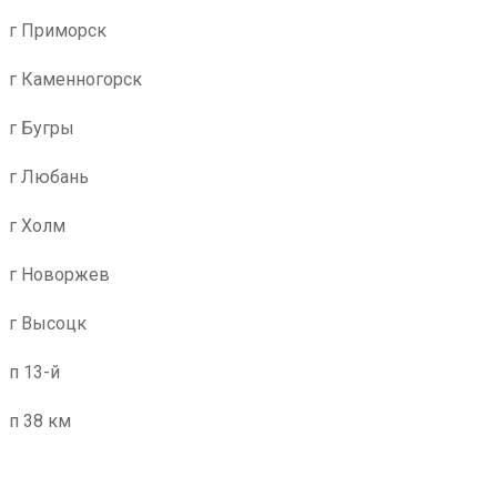
г Приморск
г Каменногорск
г Бугры
г Любань
г Холм
г Новоржев
г Высоцк
п 13-й
п 38 км