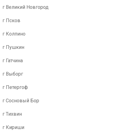
г Великий Новгород
г Псков
г Колпино
г Пушкин
г Гатчина
г Выборг
г Петергоф
г Сосновый Бор
г Тихвин
г Кириши