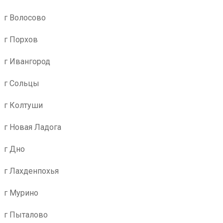
г Волосово
г Порхов
г Ивангород
г Сольцы
г Колтуши
г Новая Ладога
г Дно
г Лахденпохья
г Мурино
г Пыталово