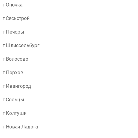
г Опочка
г Сясьстрой
г Печоры
г Шлиссельбург
г Волосово
г Порхов
г Ивангород
г Сольцы
г Колтуши
г Новая Ладога