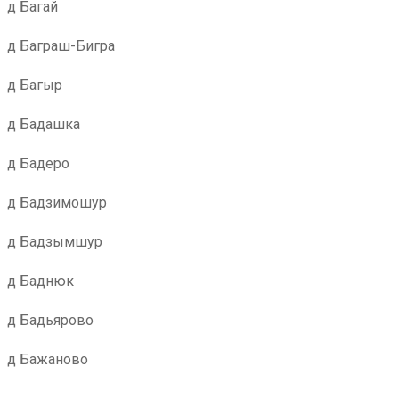
д Багай
д Баграш-Бигра
д Багыр
д Бадашка
д Бадеро
д Бадзимошур
д Бадзымшур
д Баднюк
д Бадьярово
д Бажаново