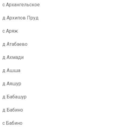
с Архангельское
д Архипов Пруд
с Аряж
д Атабаево
д Ахмади
д Ашша
д Аяшур
д Бабашур
д Бабино
с Бабино