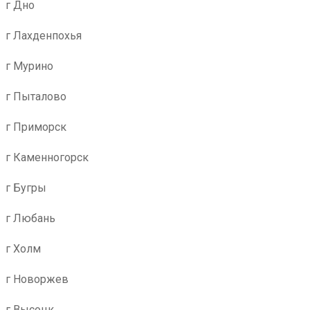
г Дно
г Лахденпохья
г Мурино
г Пыталово
г Приморск
г Каменногорск
г Бугры
г Любань
г Холм
г Новоржев
г Высоцк