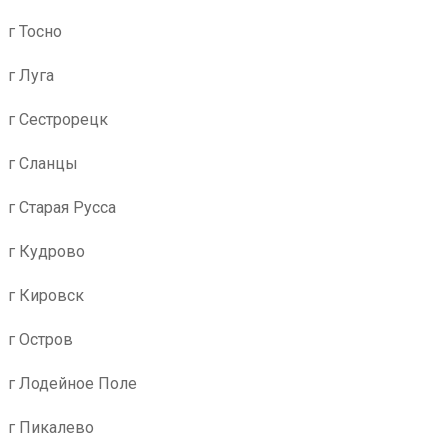
г Тосно
г Луга
г Сестрорецк
г Сланцы
г Старая Русса
г Кудрово
г Кировск
г Остров
г Лодейное Поле
г Пикалево