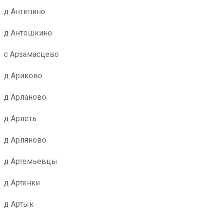
д Антипино
д Антошкино
с Арзамасцево
д Ариково
д Арланово
д Арлеть
д Арляново
д Артемьевцы
д Артенки
д Артык