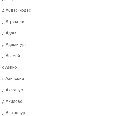
д Абдэс-Урдэс
д Агриколь
д Адам
д Адямигурт
д Азамай
с Азино
п Азинский
д Акаршур
д Акилово
д Аксакшур