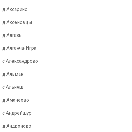
д Аксарино
д Аксеновцы
д Алгазы
д Алганча-Игра
с Александрово
д Альман
с Альняш
д Аманеево
с Андрейшур
д Андроново