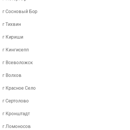
г Сосновый Бор
г Тихвин
г Кириши
г Кингисепп
г Всеволожск
г Волхов
г Красное Село
г Сертолово
г Кронштадт
г Ломоносов