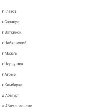
г Глазов
г Сарапул
г Воткинск
г Чайковский
г Можга
г Чернушка
г Агрыз
г Камбарка
д Абагурт
д Абдульменево