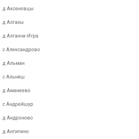
д Аксеновцы
д Алгазы
д Алганча-Игра
с Александрово
д Альман
с Альняш
д Аманеево
с Андрейшур
д Андроново
д Антипино