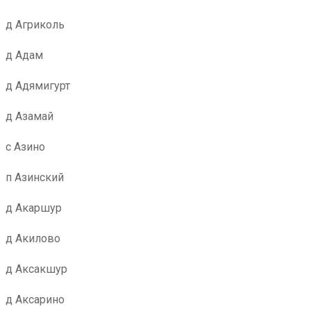
д Агриколь
д Адам
д Адямигурт
д Азамай
с Азино
п Азинский
д Акаршур
д Акилово
д Аксакшур
д Аксарино