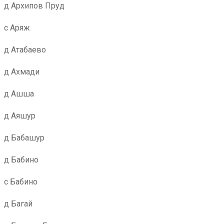
д Архипов Пруд
с Аряж
д Атабаево
д Ахмади
д Ашша
д Аяшур
д Бабашур
д Бабино
с Бабино
д Багай