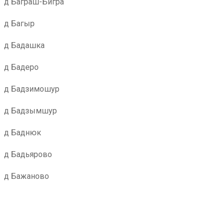
д Баграш-Бигра
д Багыр
д Бадашка
д Бадеро
д Бадзимошур
д Бадзымшур
д Баднюк
д Бадьярово
д Бажаново