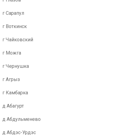
г Сарапул
г Воткинск
г Чайковский
г Можга
г Чернушка
г Агрыз
г Камбарка
д Абагурт
д Абдульменево
д Абдэс-Урдэс