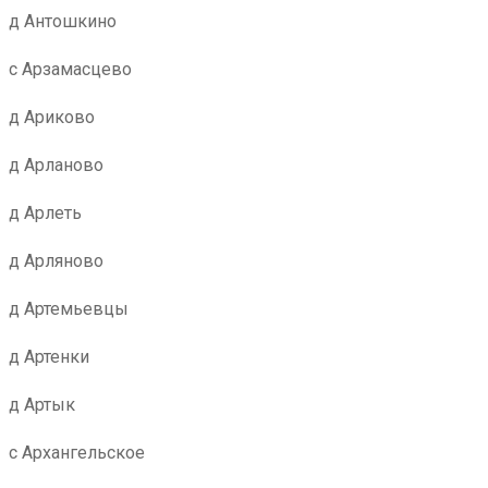
д Антошкино
с Арзамасцево
д Ариково
д Арланово
д Арлеть
д Арляново
д Артемьевцы
д Артенки
д Артык
с Архангельское