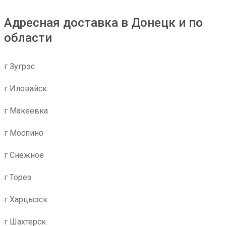
Адресная доставка в Донецк и по
области
г Зугрэс
г Иловайск
г Макеевка
г Моспино
г Снежное
г Торез
г Харцызск
г Шахтерск