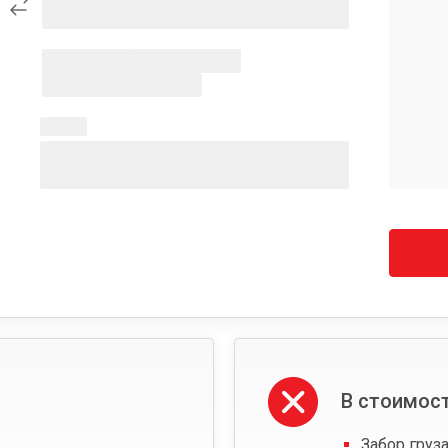
В стоимост
Забор груза