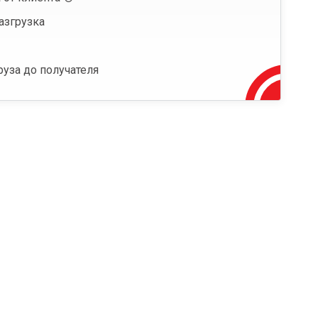
азгрузка
руза до получателя