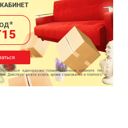
 КАБИНЕТ
од*
T15
ваться
льзоваться единоразово только в личном кабинете. Не
ми. Действует на все услуги, кроме страхования и платного