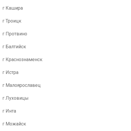
г Кашира
г Троицк
г Протвино
г Балтийск
г Краснознаменск
г Истра
г Малоярославец
г Луховицы
г Инта
г Можайск