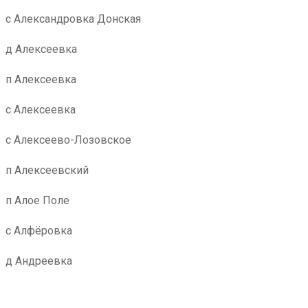
с Александровка Донская
д Алексеевка
п Алексеевка
с Алексеевка
с Алексеево-Лозовское
п Алексеевский
п Алое Поле
с Алфёровка
д Андреевка