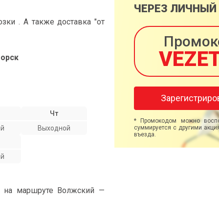
ЧЕРЕЗ ЛИЧНЫЙ
ки . А также доставка "от
Промок
VEZE
горск
Зарегистриро
Чт
* Промокодом можно воспо
ой
Выходной
суммируется с другими акция
въезда.
ой
" на маршруте Волжский —