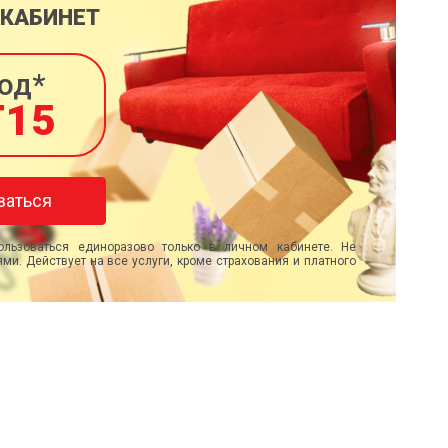
 КАБИНЕТ
од*
T15
ваться
льзоваться единоразово только в личном кабинете. Не
ми. Действует на все услуги, кроме страхования и платного