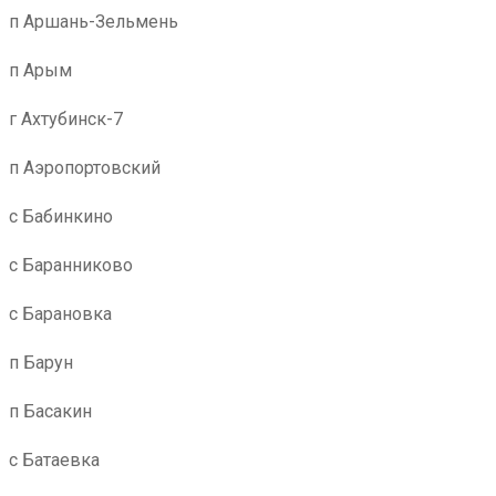
п Аршань-Зельмень
п Арым
г Ахтубинск-7
п Аэропортовский
с Бабинкино
с Баранниково
с Барановка
п Барун
п Басакин
с Батаевка