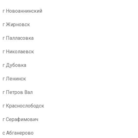
г Новоаннинский
г Жирновск
г Палласовка
г Николаевск
г Дубовка
г Ленинск
г Петров Вал
г Краснослободск
г Серафимович
с Абганерово