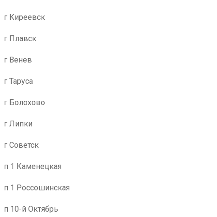
г Киреевск
г Плавск
г Венев
г Таруса
г Болохово
г Липки
г Советск
п 1 Каменецкая
п 1 Россошинская
п 10-й Октябрь