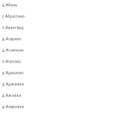
д Абинь
с Абрютино
п Авангард
д Агарино
д Агничное
п Агролес
д Адашево
д Аджамки
д Ажовка
д Азаровка