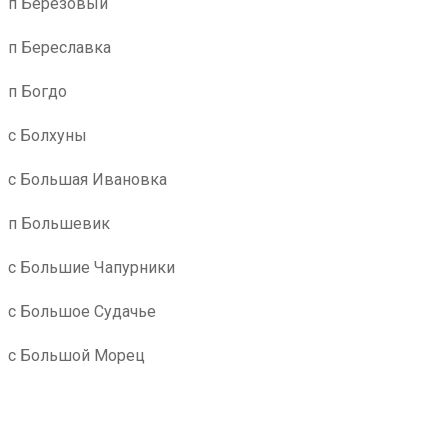
п Березовый
п Береславка
п Богдо
с Болхуны
с Большая Ивановка
п Большевик
с Большие Чапурники
с Большое Судачье
с Большой Морец