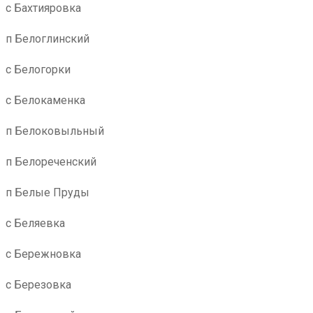
с Бахтияровка
п Белоглинский
с Белогорки
с Белокаменка
п Белоковыльный
п Белореченский
п Белые Пруды
с Беляевка
с Бережновка
с Березовка