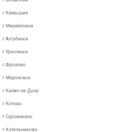
г Камышин
г Михайловка
г Ахтубинск
г Урюпинск
г Фролово
г Морозовск
г Калач-на-Дону
г Котово
г Суровикино
г Котельниково