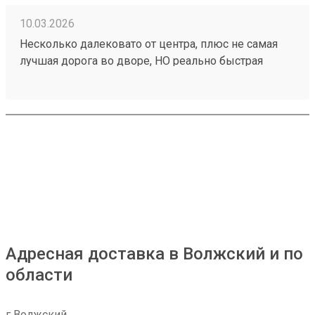
10.03.2026
Несколько далековато от центра, плюс не самая
лучшая дорога во дворе, НО реально быстрая
доставка, иногда даже на 1-2 дня быстрее плана,
плюс адекватная ценовая политика. Так что почти 5.
Заказ 260094869.
Адресная доставка в Волжский и по
области
г Волжский