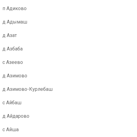
п Адиково
д Адымаш
д Азат
д Азбаба
с Азеево
д Азимово
д Азимово-Курлебаш
с Айбаш
д Айдарово
с Айша