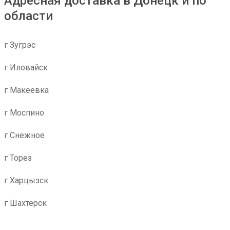
Адресная доставка в Донецк и по
области
г Зугрэс
г Иловайск
г Макеевка
г Моспино
г Снежное
г Торез
г Харцызск
г Шахтерск