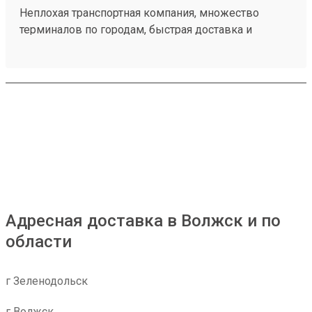
Неплохая транспортная компания, множество
терминалов по городам, быстрая доставка и
демократичные цены, груз доставили в целости и
сохранности, быстро забрал на складе.
Единственный наверно минус это платный въезд
на территорию, но я не уверен что это сделала сама
компания Мой заказ 260373839
Адресная доставка в Волжск и по
области
г Зеленодольск
г Волжск