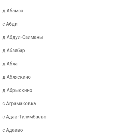
д Абамза
с Абди
д Абдул-Салманы
д Абзябар
д Абла
д Абляскино
д Абрыскино
с Аграмаковка
с Адав-Тулумбаево
с Адаево