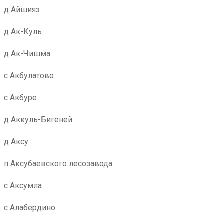
д Айшияз
д Ак-Куль
д Ак-Чишма
с Акбулатово
с Акбуре
д Аккуль-Бигеней
д Аксу
п Аксубаевского лесозавода
с Аксумла
с Алабердино