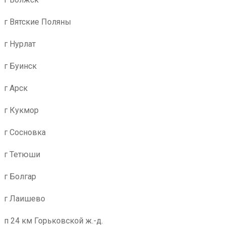
г Вятские Поляны
г Нурлат
г Буинск
г Арск
г Кукмор
г Сосновка
г Тетюши
г Болгар
г Лаишево
п 24 км Горьковской ж.-д.