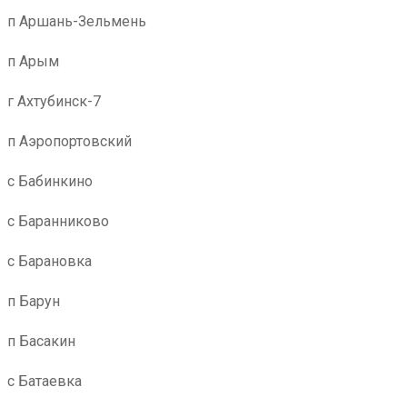
п Аршань-Зельмень
п Арым
г Ахтубинск-7
п Аэропортовский
с Бабинкино
с Баранниково
с Барановка
п Барун
п Басакин
с Батаевка