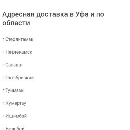
Адресная доставка в Уфа и по
области
г Стерлитамак
г Нефтекамск
г Салават
г Октябрьский
г Туймазы
г Кумертау
г Ишимбай
г Белебей