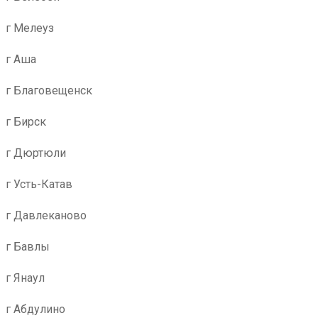
г Мелеуз
г Аша
г Благовещенск
г Бирск
г Дюртюли
г Усть-Катав
г Давлеканово
г Бавлы
г Янаул
г Абдулино