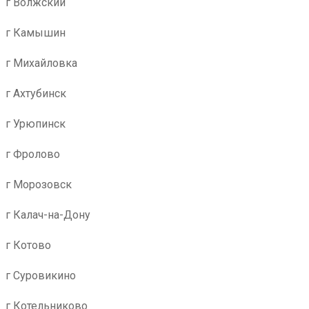
г Волжский
г Камышин
г Михайловка
г Ахтубинск
г Урюпинск
г Фролово
г Морозовск
г Калач-на-Дону
г Котово
г Суровикино
г Котельниково