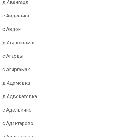
д Авангард
с Авдеевка
с Авдон
д Аврюзтамак
с Агарды
с Агиртамак
д Адамовка
д Адвокатовка
с Аделькино
с Адзитарово
с Аднагулово