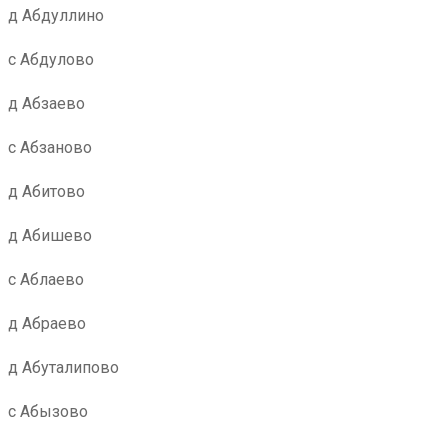
д Абдуллино
с Абдулово
д Абзаево
с Абзаново
д Абитово
д Абишево
с Аблаево
д Абраево
д Абуталипово
с Абызово