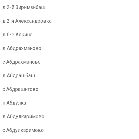
д 2-й Зиримзибаш
д 2-я Александровка
д 6-е Алкино
д Абдрахманово
с Абдрахманово
д Абдрашбаш
с Абдрашитово
п Абдулка
д Абдулкаримово
с Абдулкаримово