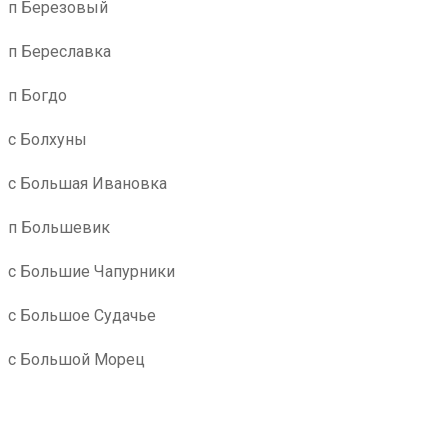
п Березовый
п Береславка
п Богдо
с Болхуны
с Большая Ивановка
п Большевик
с Большие Чапурники
с Большое Судачье
с Большой Морец