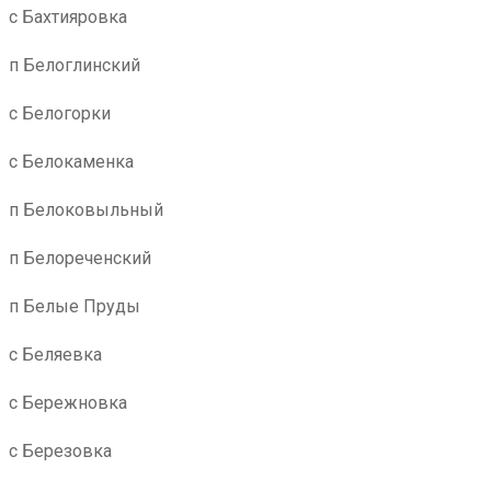
с Бахтияровка
п Белоглинский
с Белогорки
с Белокаменка
п Белоковыльный
п Белореченский
п Белые Пруды
с Беляевка
с Бережновка
с Березовка