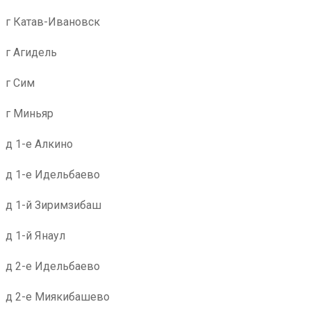
г Катав-Ивановск
г Агидель
г Сим
г Миньяр
д 1-е Алкино
д 1-е Идельбаево
д 1-й Зиримзибаш
д 1-й Янаул
д 2-е Идельбаево
д 2-е Миякибашево