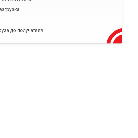
азгрузка
руза до получателя