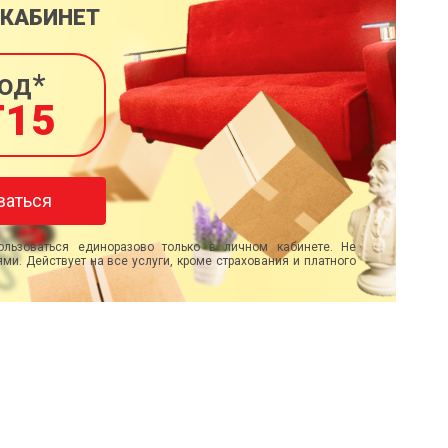
 КАБИНЕТ
од*
T15
ваться
льзоваться единоразово только в личном кабинете. Не
ми. Действует на все услуги, кроме страхования и платного