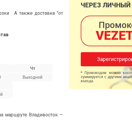
ЧЕРЕЗ ЛИЧНЫЙ
ки . А также доставка "от
Промок
VEZE
атав
Зарегистриро
Чт
* Промокодом можно воспо
0
Выходной
суммируется с другими акция
въезда.
ой
на маршруте Владивосток —