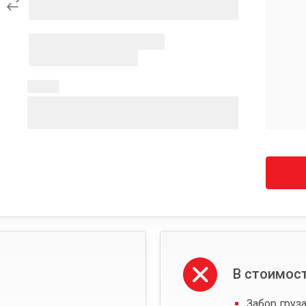
В стоимост
Забор груза