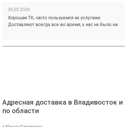
26.03.2026
Хорошая ТК, часто пользуемся их услугами.
Доставляют всегда все во время, у нас не было ни
разу задержек, происшествий с грузом. Ценник
средний, зависит от направления. Удобный сайт,
менеджеры оперативно отвечают. Нет навязанных
доп услуг. Заказ 260199248 водитель помог
выгрузить и донести до офиса
Адресная доставка в Владивосток и
по области
г Южно-Сахалинск