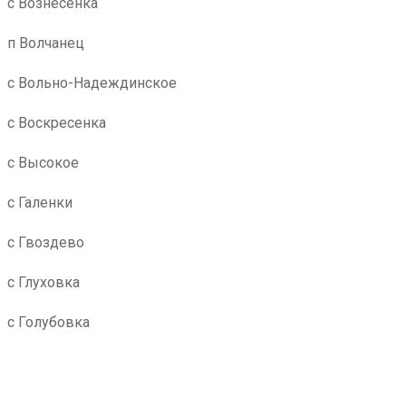
с Вознесенка
п Волчанец
с Вольно-Надеждинское
с Воскресенка
с Высокое
с Галенки
с Гвоздево
с Глуховка
с Голубовка