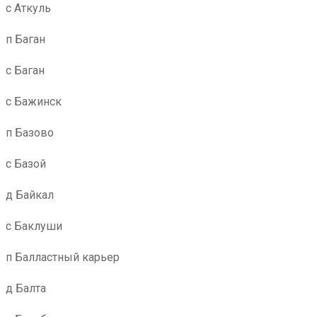
с Аткуль
п Баган
с Баган
с Бажинск
п Базово
с Базой
д Байкал
с Баклуши
п Балластный карьер
д Балта