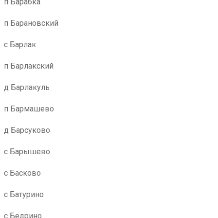
п Барабка
п Барановский
с Барлак
п Барлакский
д Барлакуль
п Бармашево
д Барсуково
с Барышево
с Басково
с Батурино
с Бедрино