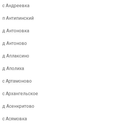
с Андреевка
п Антипинский
д Антоновка
д Антоново
д Аплаксино
д Аполиха
с Артамоново
с Архангельское
д Асенкритово
с Асямовка