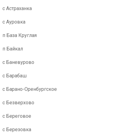
с Астраханка
с Ауровка
п База Круглая
п Байкал
с Баневурово
с Барабаш
с Барано-Оренбургское
с Безверхово
с Береговое
с Березовка