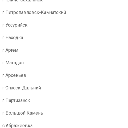
г Петропавловск-Камчатский
г Уссурийск
г Находка
г Артем
г Магадан
г Арсеньев
г Спасск-Дальний
г Партизанск
г Большой Камень
с Абражеевка