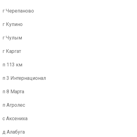
г Черепаново
г Купино
г Чулым
г Каргат
п 113 км
п 3 Интернационал
п 8 Марта
п Агролес
с Аксениха
д Алабуга