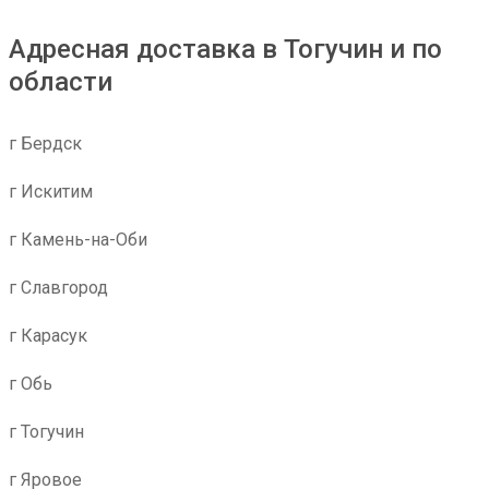
Адресная доставка в Тогучин и по
области
г Бердск
г Искитим
г Камень-на-Оби
г Славгород
г Карасук
г Обь
г Тогучин
г Яровое