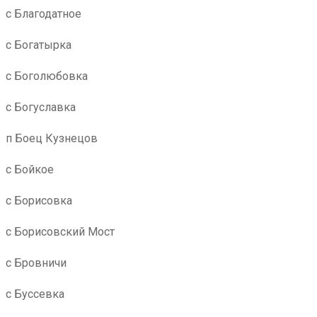
с Благодатное
с Богатырка
с Боголюбовка
с Богуславка
п Боец Кузнецов
с Бойкое
с Борисовка
с Борисовский Мост
с Бровничи
с Буссевка