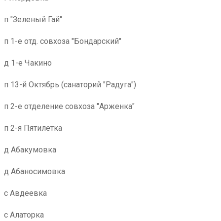
п "Зеленый Гай"
п 1-е отд. совхоза "Бондарский"
д 1-е Чакино
п 13-й Октябрь (санаторий "Радуга")
п 2-е отделение совхоза "Арженка"
п 2-я Пятилетка
д Абакумовка
д Абаносимовка
с Авдеевка
с Алаторка