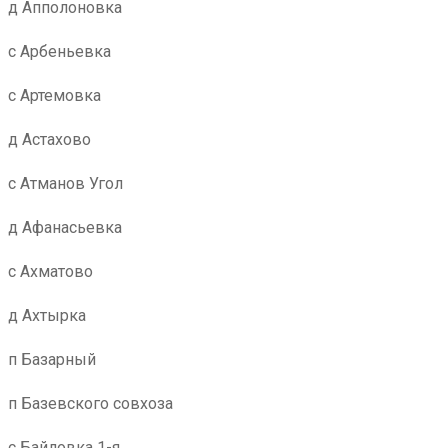
д Апполоновка
с Арбеньевка
с Артемовка
д Астахово
с Атманов Угол
д Афанасьевка
с Ахматово
д Ахтырка
п Базарный
п Базевского совхоза
с Байловка 1-я