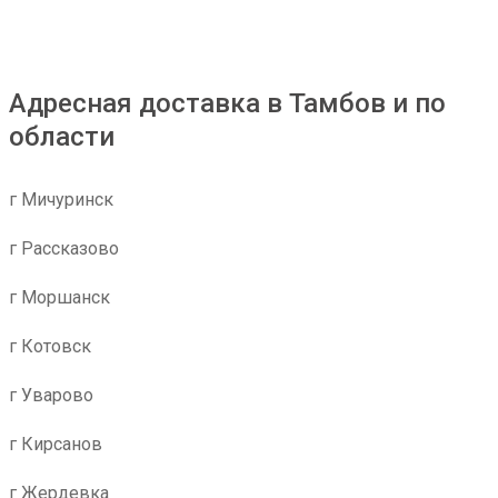
Адресная доставка в Тамбов и по
области
г Мичуринск
г Рассказово
г Моршанск
г Котовск
г Уварово
г Кирсанов
г Жердевка