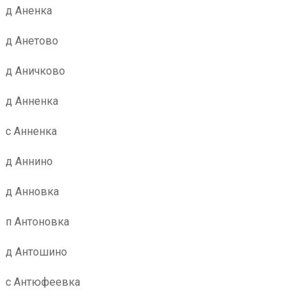
д Аненка
д Анетово
д Аничково
д Анненка
с Анненка
д Аннино
д Анновка
п Антоновка
д Антошино
с Антюфеевка