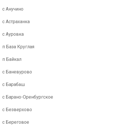
с Анучино
с Астраханка
с Ауровка
п База Круглая
п Байкал
с Баневурово
с Барабаш
с Барано-Оренбургское
с Безверхово
с Береговое