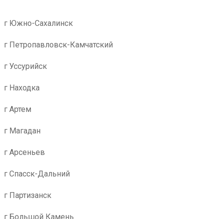
г Южно-Сахалинск
г Петропавловск-Камчатский
г Уссурийск
г Находка
г Артем
г Магадан
г Арсеньев
г Спасск-Дальний
г Партизанск
г Большой Камень