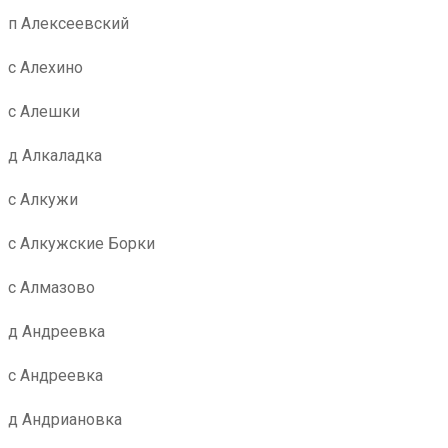
п Алексеевский
с Алехино
с Алешки
д Алкаладка
с Алкужи
с Алкужские Борки
с Алмазово
д Андреевка
с Андреевка
д Андриановка