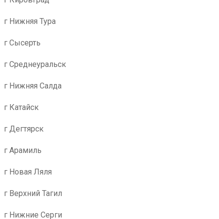
г Нижняя Тура
г Сысерть
г Среднеуральск
г Нижняя Салда
г Катайск
г Дегтярск
г Арамиль
г Новая Ляля
г Верхний Тагил
г Нижние Серги