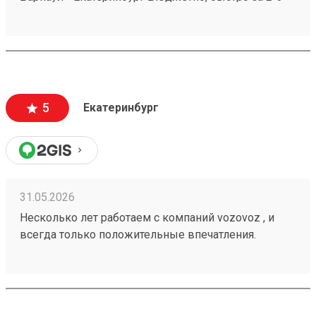
дня везут всегда. Сотрудники компетентные, очень
вежливые, работаю не первый год, ни одного
плохого и неприятного момента не могу вспомнить.
5
Екатеринбург
31.05.2026
Несколько лет работаем с компаний vozovoz , и
всегда только положительные впечатления.
Особенно хотелось бы отметить скорость доставки,
удобное приложение и чат бот в telegram , где
можно посмотреть всю интересующую
информацию , а также вежливый и отзывчивый