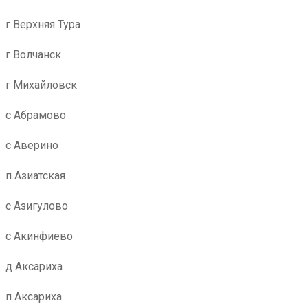
г Верхняя Тура
г Волчанск
г Михайловск
с Абрамово
с Аверино
п Азиатская
с Азигулово
с Акинфиево
д Аксариха
п Аксариха