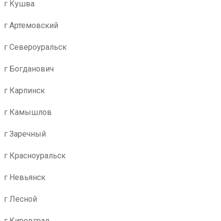
г Кушва
г Артемовский
г Североуральск
г Богданович
г Карпинск
г Камышлов
г Заречный
г Красноуральск
г Невьянск
г Лесной
г Кировград