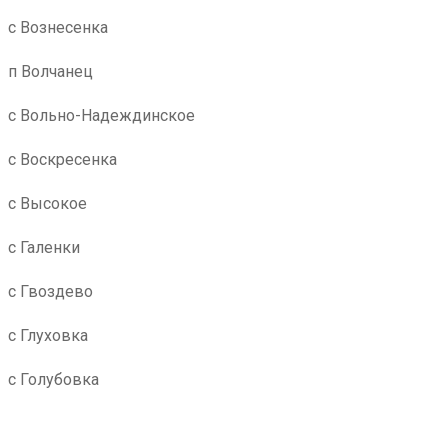
с Вознесенка
п Волчанец
с Вольно-Надеждинское
с Воскресенка
с Высокое
с Галенки
с Гвоздево
с Глуховка
с Голубовка