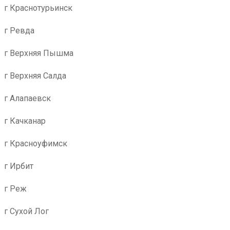
г Краснотурьинск
г Ревда
г Верхняя Пышма
г Верхняя Салда
г Алапаевск
г Качканар
г Красноуфимск
г Ирбит
г Реж
г Сухой Лог