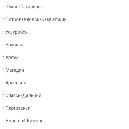
г Южно-Сахалинск
г Петропавловск-Камчатский
г Уссурийск
г Находка
г Артем
г Магадан
г Арсеньев
г Спасск-Дальний
г Партизанск
г Большой Камень