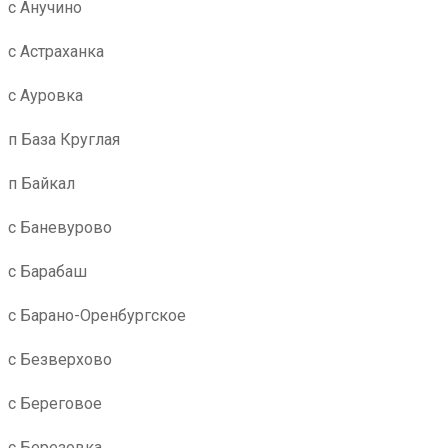
с Анучино
с Астраханка
с Ауровка
п База Круглая
п Байкал
с Баневурово
с Барабаш
с Барано-Оренбургское
с Безверхово
с Береговое
с Березовка