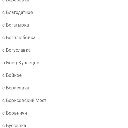
с Благодатное
с Богатырка
с Боголюбовка
с Богуславка
п Боец Кузнецов
с Бойкое
с Борисовка
с Борисовский Мост
с Бровничи
с Буссевка