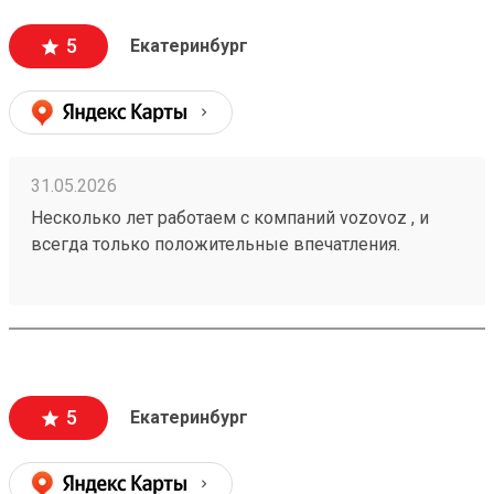
персонал. Груз всегда доставляется в целости и
сохранности , и сотрудники аккуратны при загрузке
5
Екатеринбург
, выгрузке 🙌🏻 Заказ 260502771
31.05.2026
Несколько лет работаем с компаний vozovoz , и
всегда только положительные впечатления.
Особенно хотелось бы отметить скорость доставки,
удобное приложение и чат бот в telegram , где
можно посмотреть всю интересующую
информацию , а также вежливый и отзывчивый
персонал. Груз всегда доставляется в целости и
сохранности , и сотрудники аккуратны при загрузке
5
Екатеринбург
, выгрузке 🙌🏻 Заказ 260502771