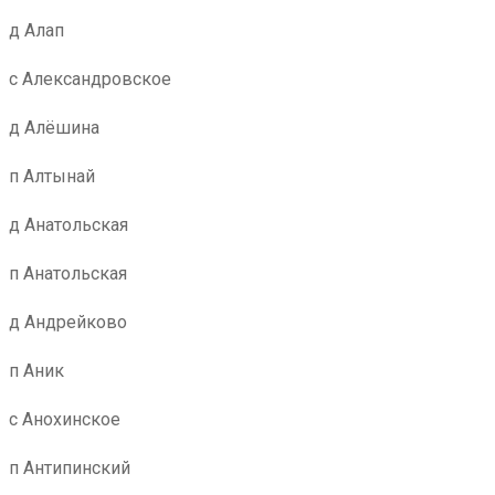
д Алап
с Александровское
д Алёшина
п Алтынай
д Анатольская
п Анатольская
д Андрейково
п Аник
с Анохинское
п Антипинский