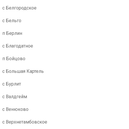
с Белгородское
с Бельго
п Берлин
с Благодатное
п Бойцово
с Большая Картель
с Бурлит
с Валдгейм
с Венюково
с Верхнетамбовское