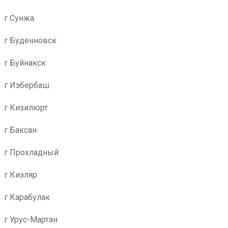
г Сунжа
г Буденновск
г Буйнакск
г Избербаш
г Кизилюрт
г Баксан
г Прохладный
г Кизляр
г Карабулак
г Урус-Мартан