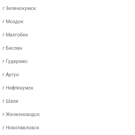
г Зеленокумск
г Моздок
г Малгобек
г Беслан
г Гудермес
г Аргун
г Нефтекумск
г Шали
г Железноводск
г Новопавловск