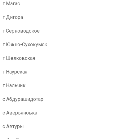
г Магас
г Дигора
г Серноводское
г Южно-Сухокумск
г Шелковская
г Наурская
г Нальчик
с Абдурашидотар
с Аверьяновка
с Автуры