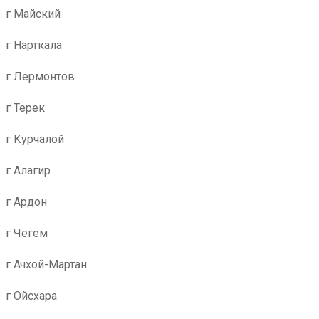
г Майский
г Нарткала
г Лермонтов
г Терек
г Курчалой
г Алагир
г Ардон
г Чегем
г Ачхой-Мартан
г Ойсхара