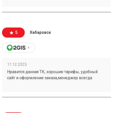
терминалы, а так рекомендую 251032715
5
Хабаровск
11.12.2025
Нравится данная ТК, хорошие тарифы, удобный
сайт и оформление заказа,менеджер всегда
подскажет, жаль что не во всех городах есть
терминалы, а так рекомендую Заказов делали
много, 251049165