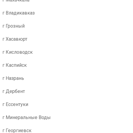
г Владикавказ
г Грозный
г Хасавюрт
г Кисловодск
г Каспийск
г Назрань
г Дербент
г Ессентуки
г Минеральные Воды
г Георгиевск