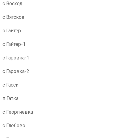
с Восход
с Вятское
с Гайтер
с Гайтер-1
с Гаровка-1
с Гаровка-2
с Гасси
п Гатка
с Георгиевка
с Глебово