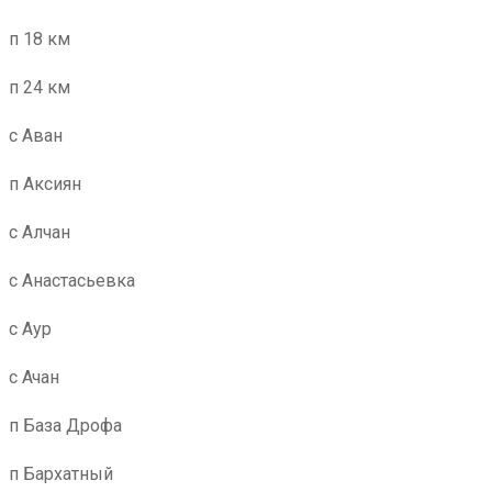
п 18 км
п 24 км
с Аван
п Аксиян
с Алчан
с Анастасьевка
с Аур
с Ачан
п База Дрофа
п Бархатный