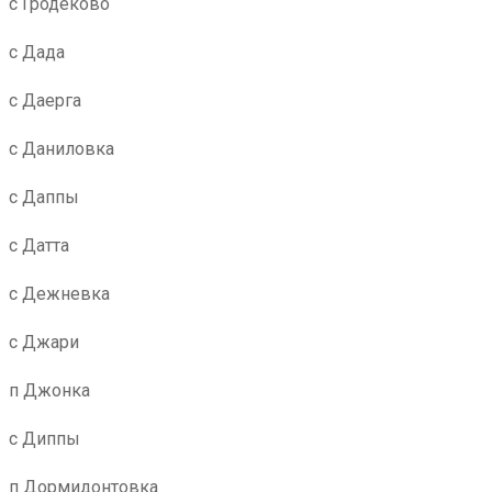
с Гродеково
с Дада
с Даерга
с Даниловка
с Даппы
с Датта
с Дежневка
с Джари
п Джонка
с Диппы
п Дормидонтовка