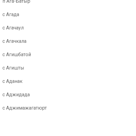
п Ага-Батыр
с Агада
с Агачаул
с Агачкала
с Агишбатой
с Агишты
с Аданак
с Аджидада
с Аджимажагатюрт