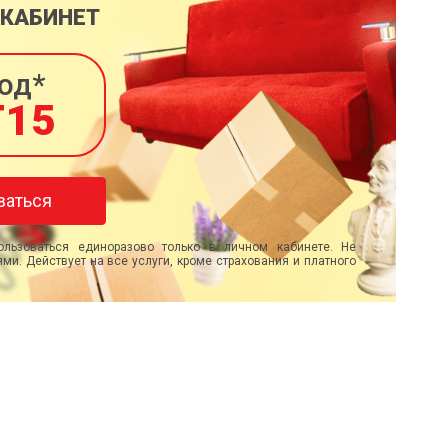
 КАБИНЕТ
од*
T15
ваться
льзоваться единоразово только в личном кабинете. Не
ми. Действует на все услуги, кроме страхования и платного