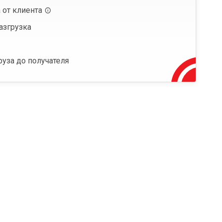
 от клиента
азгрузка
руза до получателя